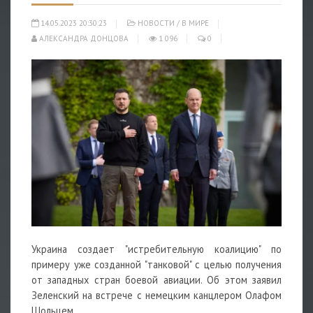
14.05.2023 20:30:23
НОВОСТИ
/
В МИРЕ
АЛЕКСАНДРА ДОНЦОВА
1 096
0
Украина создает "истребительную коалицию" по
примеру уже созданной "танковой" с целью получения
от западных стран боевой
авиации. Об этом заявил
Зеленский на встрече с немецким канцлером Олафом
Шольцем.