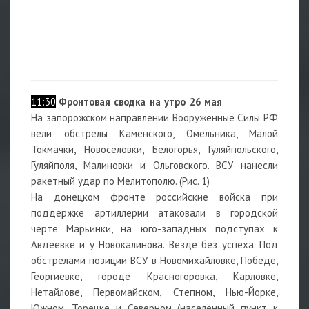
11:30
Фронтовая сводка на утро 26 мая
На запорожском направлении Вооружённые Силы РФ
вели обстрелы Каменского, Омельника, Малой
Токмачки, Новосёловки, Белогорья, Гуляйпольского,
Гуляйполя, Малиновки и Ольговского. ВСУ нанесли
ракетный удар по Мелитополю. (Рис. 1)
На донецком фронте российские войска при
поддержке артиллерии атаковали в городской
черте Марьинки, на юго-западных подступах к
Авдеевке и у Новокалинова. Везде без успеха. Под
обстрелами позиции ВСУ в Новомихайловке, Победе,
Георгиевке, городе Красногоровка, Карловке,
Нетайлове, Первомайском, Степном, Нью-Йорке,
Южном, Торецке и Северном (населённый пункт к