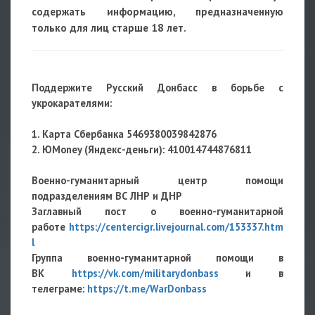
содержать информацию, предназначенную
только для лиц старше 18 лет.
Поддержите Русский Донбасс в борьбе с
укрокарателями:
1. Карта Сбербанка 5469380039842876
2. ЮMoney (Яндекс-деньги): 410014744876811
Военно-гуманитарный центр помощи
подразделениям ВС ЛНР и ДНР
Заглавный пост о военно-гуманитарной
работе
https://centercigr.livejournal.com/153337.htm
l
Группа военно-гуманитарной помощи в
ВК
https://vk.com/militarydonbass
и в
телеграме:
https://t.me/WarDonbass