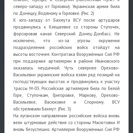
северо-западу от Горловки). Украинская армия била
по Донецку, Водяному и Горловке. (Рис. 2)
К юго-западу от Бахмута ВСУ после артударов
продвинулись к Клещеевке со стороны Ступочек,
форсировав канал Северский Донец-Донбасс. Не
исключено, что из-за угрозы окружения
подразделения российских войск отойдут на
высоты восточнее. Контратака Вооружённых Сил РФ
при поддержке артиллерии в районе Ивановского
оказалась неудачной. Чуть севернее Орехово-
Васильевки украинские войска взяли ряд позиций на
господствующих высотах и продвинулись к участку
трассы М-03. Российская артиллерия била по Белой
Горе, Ступочкам, Григоровке, Маркову, Орехово-
Васильевке, Васюковке и Спорному. ВСУ
обстреливали Бахмут. (Рис. 3)
На луганском направлении российские войска вновь
вели штурмовые действия со стороны Масютовки. И
вновь безуспешно. Артиллерия Вооружённых Сил РФ