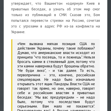
утверждает, что Вашингтон «одернул» Киев в
приватных беседах, а узнать об этом мир смог
только из публикаций в СМИ. Сказав это, Бом
попытался перевести стрелки на Россию, сочетая
это с угрозами в адрес РФ из-за конфликта на
Украине.
«Чем вызвана мягкая позиция США по
действиям Украины, почему такие поблажки?
Думаю, что американские власти исходят из
принципа "что посеешь, то и пожнешь". Нельзя
бросать камни в стеклянный дом, потому что
эти камни наверняка будут брошены обратно.
"Не буди лихо", - и так далее. То есть,
первопричина – это, конечно, российская
спецоперация. Не надо было изначально
открывать этот ящик Пандоры. Власти США не
говорят так прямо, но они, наверно, говорят
себе и российским властям в приватных
беседах: "Мы вас предупредили – не надо
было, потому что последствия будут
серьезными. Вам мало не покажется".
Предупредили вас! А Россия удивляется», -