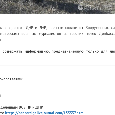
ия с фронтов ДНР и ЛНР, военные сводки от Вооруженных си
оматериалы военных журналистов из горячих точек Донбасса
.
т содержать информацию, предназначенную только для ли
рокарателями:
1
зделениям ВС ЛНР и ДНР
оте
https://centercigr.livejournal.com/153337.html