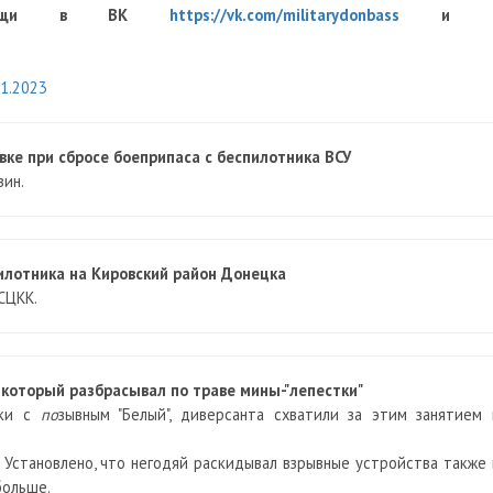
й помощи в ВК
https://vk.com/militarydonbass
и 
11.2023
ке при сбросе боеприпаса с беспилотника ВСУ
зин.
пилотника на Кировский район Донецка
СЦКК.
который разбрасывал по траве мины-"лепестки"
ки с
по
зывным "Белый", диверсанта схватили за этим занятием 
 Установлено, что
негодяй раскидывал взрывные устройства также 
больше.