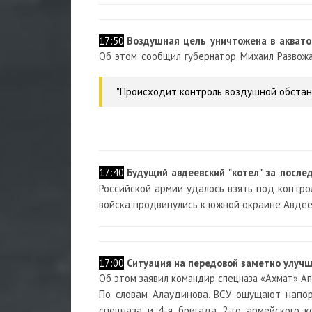
17:50
Воздушная цель уничтожена в аквато
Об этом сообщил губернатор Михаил Развожа
"Происходит контроль воздушной обстанов
17:40
Будущий авдеевский "котел" за после
Российской армии удалось взять под контро
войска продвинулись к южной окраине Авдее
17:00
Ситуация на передовой заметно улучш
Об этом заявил командир спецназа «Ахмат» Ап
По словам Алаудинова, ВСУ ощущают напор
спецназа и 4-я бригада 2-го армейского к