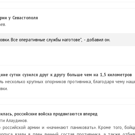
рии у Севастополя
ев.
ки. Все оперативные службы наготове", - добавил он.
дние сутки сузился друг к другу больше чем на 1,5 километров
ль несколько крупных опорников противника, благодаря чему наш
вки.
илась, российские войска продвигаются вперед
ти Алаудинов.
 российской армии и «начинают паниковать». Кроме того, бойц
орпуса взяли в плен личный состав противника, а также отбил