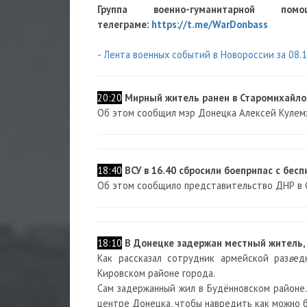
Группа военно-гуманитарно
телеграме:
https://t.me/WarDonbass
- Лента военных событий в Новороссии за 08.
20:20
Мирный житель ранен в Старомихайлов
Об этом сообщил мэр Донецка Алексей Кулем
18:40
ВСУ в 16.40 сбросили боеприпас с бес
Об этом сообщило представительство ДНР в 
18:10
В Донецке задержан местный житель, 
Как рассказал сотрудник армейской раз
в
ед
Кировском районе города.
Сам задержанный жил в Будённовском районе.
центре Донецка, чтобы навредить как можно 