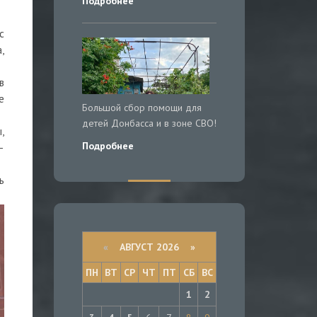
Подробнее
с
,
в
е
Большой сбор помощи для
детей Донбасса и в зоне СВО!
,
Подробнее
—
ь
«
АВГУСТ 2026 »
ПН
ВТ
СР
ЧТ
ПТ
СБ
ВС
1
2