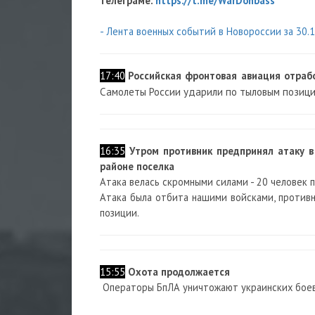
телеграме:
https://t.me/WarDonbass
- Лента военных событий в Новороссии за 30.
17:40
Российская фронтовая авиация отрабо
Самолеты России ударили по тыловым позици
16:35
Утром противник предпринял атаку в
районе поселка
Атака велась скромными силами - 20 человек пе
Атака была отбита нашими войсками, противн
позиции.
15:55
Охота продолжается
Операторы БпЛА уничтожают украинских боев