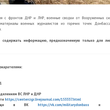
ия с фронтов ДНР и ЛНР, военные сводки от Вооруженных си
оматериалы военных журналистов из горячих точек Донбасса
.
т содержать информацию, предназначенную только для ли
рокарателями:
1
зделениям ВС ЛНР и ДНР
оте
https://centercigr.livejournal.com/153337.html
й помощи в ВК
https://vk.com/militarydonbass
и 