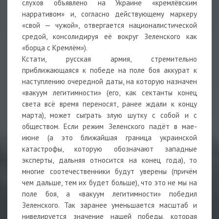
слухов объявлено на Украине «кремлёвским
нарративом» и, согласно действующему маркеру
«свой — чужой», отвергается националистической
средой, консолидируя её вокруг Зеленского как
«борца с Кремлём»).
Кстати, русская армия, стремительно
приближающаяся к победе на поле боя аккурат к
наступлению очередной даты, на которую назначен
«вакуум легитимности» (его, как сектанты конец
света всё время переносят, ранее ждали к концу
марта), может сыграть злую шутку с собой и с
обществом. Если режим Зеленского падёт в мае-
июне (а это ближайшая граница украинской
катастрофы, которую обозначают западные
эксперты, дальняя относится на конец года), то
многие соотечественники будут уверены (причём
чем дальше, тем их будет больше), что это не мы на
поле боя, а «вакуум легитимности» победил
Зеленского. Так заранее уменьшается масштаб и
нивелируется значение нашей победы, которая