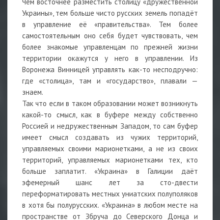
Чем восточнее разместить столицу «дружественной
Украины», тем больше чисто русских земель попадёт
в управление её «правительства». Тем более
самостоятельным оно себя будет чувствовать, чем
более знакомые управленцам по прежней жизни
территории окажутся у него в управлении. Из
Воронежа Винницей управлять как-то несподручно:
где «столица», там и «государство», плавали —
знаем.
Так что если в таком образовании может возникнуть
какой-то смысл, как в буфере между собственно
Россией и недружественным Западом, то сам буфер
имеет смысл создавать из чужих территорий,
управляемых своими марионетками, а не из своих
территорий, управляемых марионетками тех, кто
больше заплатит. «Украина» в Галиции даёт
эфемерный шанс лет за сто-двести
переформатировать местных униатских полуполяков
в хотя бы полурусских. «Украина» в любом месте на
пространстве от Збруча до Северского Донца и