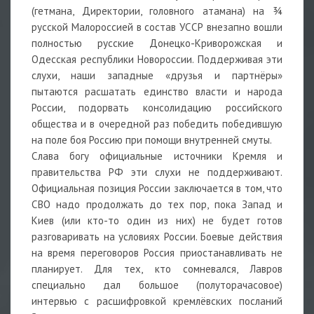
(гетмана, Директории, головного атамана) на ¾
русской Малороссией в состав УССР внезапно вошли
полностью русские Донецко-Криворожская и
Одесская республики Новороссии. Поддерживая эти
слухи, наши западные «друзья и партнёры»
пытаются расшатать единство власти и народа
России, подорвать консолидацию российского
общества и в очередной раз победить победившую
на поле боя Россию при помощи внутренней смуты.
Слава богу официальные источники Кремля и
правительства РФ эти слухи не поддерживают.
Официальная позиция России заключается в том, что
СВО надо продолжать до тех пор, пока Запад и
Киев (или кто-то один из них) не будет готов
разговаривать на условиях России. Боевые действия
на время переговоров Россия приостанавливать не
планирует. Для тех, кто сомневался, Лавров
специально дал большое (полуторачасовое)
интервью с расшифровкой кремлёвских посланий