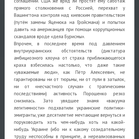
соглашений. США же вряд ли простят ему саботаж
прямого столкновения с Россией, перехват у
Вашингтона контроля над киевским правительством
(путём замены Яценюка на Гройсмана) и попытки
давить на американцев при помощи коррупционных
скандалов вроде «дела Бурисмы».
Впрочем, в последнее время под давлением
внутриукраинских обстоятельств (диктатура
амбициозного клоуна от страха приближающегося
краха взбесилась настолько, что даже такие
«уважаемые люди», как Пётр Алексеевич, не
гарантированы ни от тюрьмы, ни от пули в затылок,
ни от «несчастного случая» с трагическими
последствиями) активность Порошенко резко
снизилась. Зато увядшее знамя «вакуума
легитимности» подхватили украинские политики-
эмигранты, уже десятилетие мечтающие вернуться и
поруководить хоть чем-нибудь хоть на какой-
нибудь Украине (ибо ни к какому созидательному
труду неспособны в принципе, а нереализованных