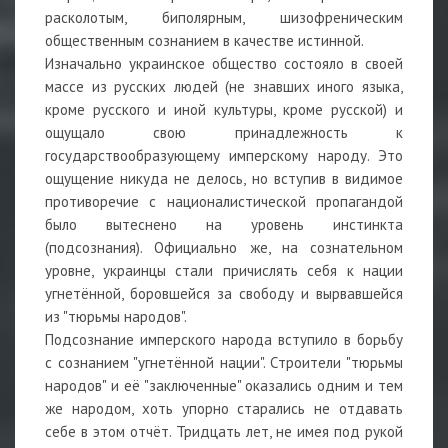
расколотым, биполярным, шизофреническим
общественным сознанием в качестве истинной.
Изначально украинское общество состояло в своей
массе из русских людей (не знавших иного языка,
кроме русского и иной культуры, кроме русской) и
ощущало свою принадлежность к
государствообразующему имперскому народу. Это
ощущение никуда не делось, но вступив в видимое
противоречие с националистической пропагандой
было вытеснено на уровень инстинкта
(подсознания). Официально же, на сознательном
уровне, украинцы стали причислять себя к нации
угнетённой, боровшейся за свободу и вырвавшейся
из "тюрьмы народов".
Подсознание имперского народа вступило в борьбу
с сознанием "угнетённой нации". Строители "тюрьмы
народов" и её "заключенные" оказались одним и тем
же народом, хоть упорно старались не отдавать
себе в этом отчёт. Тридцать лет, не имея под рукой