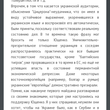
толерантности и т.д.
Впрочем, в том что касается украинской аудитории,
объяснения "Цицерона"-неудачника, что он имел в
виду устойчивое выражение, укоренившееся в
украинском языке и воспроизвёл его автоматически,
были приняты, поскольку соответствовали реальному
состоянию дел. В те времена такую фразу мог
бросить не только Ющенко. Уничижительно-
презрительное отношение украинцев к соседям
распространялось практически на все бывшие
постсоветские государства, кроме "балтийских
тигров", уже прорвавшихся в то время в ЕС, но ещё не
успевших впасть в состояние перманентной
экономической депрессии. Даже некоторых
восточноевропейцев (например, болгар и румын)
украинские "европейцы" демонстративно презирали.
Помню, как накануне первого майдана разговаривал
со своими знакомыми, которые уже настроились на
поддержку Ющенко. Я у них спрашивал, неужели они
хотят, чтобы на Украине было, как в Сербии и в