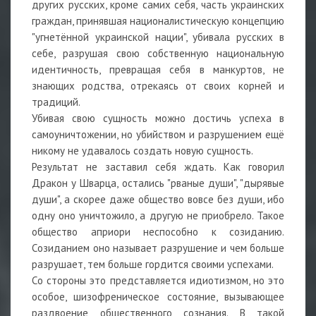
других русских, кроме самих себя, часть украинских
граждан, принявшая националистическую концепцию
"угнетённой украинской нации", убивала русских в
себе, разрушая свою собственную национальную
идентичность, превращая себя в манкуртов, не
знающих родства, отрекаясь от своих корней и
традиций.
Убивая свою сущность можно достичь успеха в
самоуничтожении, но убийством и разрушением ещё
никому не удавалось создать новую сущность.
Результат не заставил себя ждать. Как говорил
Дракон у Шварца, остались "рваные души", "дырявые
души", а скорее даже общество вовсе без души, ибо
одну оно уничтожило, а другую не приобрело. Такое
общество априори неспособно к созиданию.
Созиданием оно называет разрушение и чем больше
разрушает, тем больше гордится своими успехами.
Со стороны это представляется идиотизмом, но это
особое, шизофреническое состояние, вызывающее
раздвоение общественного сознания. В такой