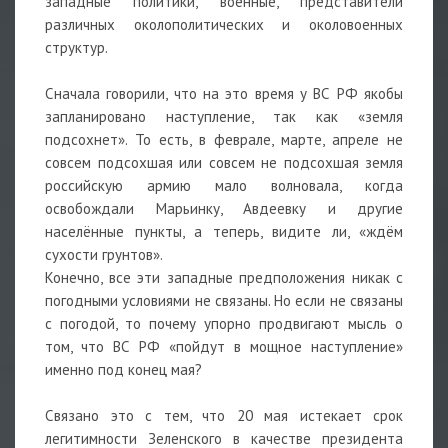
западные политики, военные, представители
различных околополитических и околовоенных
структур.
Сначала говорили, что на это время у ВС РФ якобы
запланировано наступление, так как «земля
подсохнет». То есть, в феврале, марте, апреле не
совсем подсохшая или совсем не подсохшая земля
российскую армию мало волновала, когда
освобождали Марьинку, Авдеевку и другие
населённые пункты, а теперь, видите ли, «ждём
сухости грунтов».
Конечно, все эти западные предположения никак с
погодными условиями не связаны. Но если не связаны
с погодой, то почему упорно продвигают мысль о
том, что ВС РФ «пойдут в мощное наступление»
именно под конец мая?
Связано это с тем, что 20 мая истекает срок
легитимности Зеленского в качестве президента