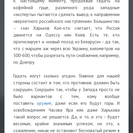
К настоящему моменту, продолжая гадать на
кофейной гуще, различного рода западные
«эксперты» пытаются сделать вывод о направлении
«вероятного российского наступления». Большинство
– «за» Харьков. Кое-кто считает, что Россия
двинется на Одессу или Киев. Есть те, кто
прогнозирует и «новый поход из Беларуси» - да так,
что с маршем аж через всю Украину, километров на
500-600, чтобы разрезать пути снабжения, например,
по Днепру.
Гадать могут сколько угодно. Главное для нашей
стороны состоит в том, что противник должен быть
сокрушён. Сокрушён так, чтобы у Запада просто не
было вариантов с тем, кому вообще
поставить
оружие
, даже если его будут горы. И
освобождением Часова Яра или даже Харькова
такой вопрос не решается. Да, и то, и это - будет
весомым, крайне значимым успехом, но это, к
сожалению, никак не остановит бесноватый режим в