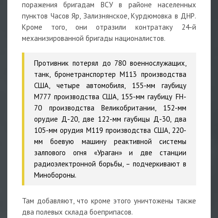
поражения бригадам ВСУ в районе населенных
пунктов Часов Яр, Зализнянское, Курдюмовка в ДНР.
Кроме того, они отразили контратаку 24-й
механизированной бригады националистов.
Противник потерял до 780 военнослужащих,
танк, бронетранспортер М113 производства
США, четыре автомобиля, 155-мм гаубицу
М777 производства США, 155-мм гаубицу FH-
70 производства Великобритании, 152-мм
орудие Д-20, две 122-мм гаубицы Д-30, два
105-мм орудия М119 производства США, 220-
мм боевую машину реактивной системы
залпового огня «Ураган» и две станции
радиоэлектронной борьбы,
– подчеркивают в
Минобороны.
Там добавляют, что кроме этого уничтожены также
два полевых склада боеприпасов.