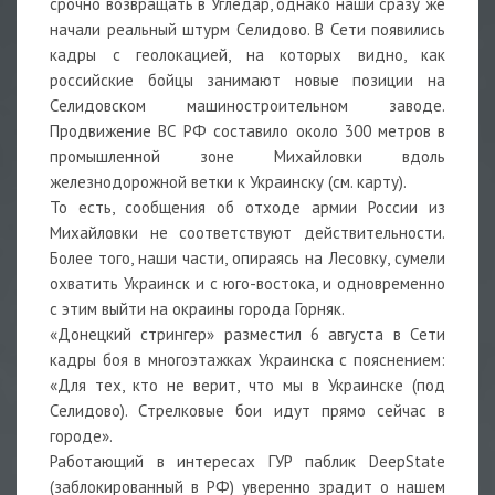
срочно возвращать в Угледар, однако наши сразу же
начали реальный штурм Селидово. В Сети появились
кадры с геолокацией, на которых видно, как
российские бойцы занимают новые позиции на
Селидовском машиностроительном заводе.
Продвижение ВС РФ составило около 300 метров в
промышленной зоне Михайловки вдоль
железнодорожной ветки к Украинску (см. карту).
То есть, сообщения об отходе армии России из
Михайловки не соответствуют действительности.
Более того, наши части, опираясь на Лесовку, сумели
охватить Украинск и с юго-востока, и одновременно
с этим выйти на окраины города Горняк.
«Донецкий стрингер» разместил 6 августа в Сети
кадры боя в многоэтажках Украинска с пояснением:
«Для тех, кто не верит, что мы в Украинске (под
Селидово). Стрелковые бои идут прямо сейчас в
городе».
Работающий в интересах ГУР паблик DeepState
(заблокированный в РФ) уверенно зрадит о нашем