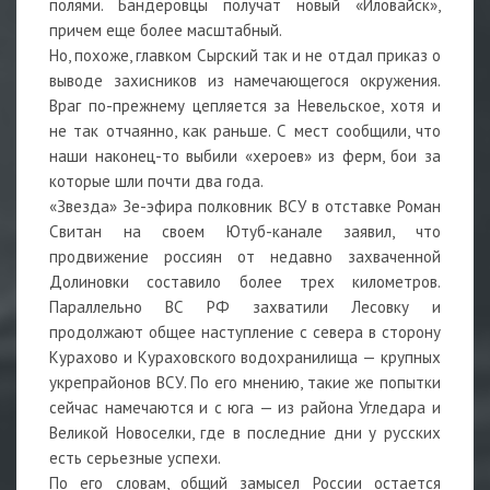
полями. Бандеровцы получат новый «Иловайск»,
причем еще более масштабный.
Но, похоже, главком Сырский так и не отдал приказ о
выводе захисников из намечающегося окружения.
Враг по-прежнему цепляется за Невельское, хотя и
не так отчаянно, как раньше. С мест сообщили, что
наши наконец-то выбили «хероев» из ферм, бои за
которые шли почти два года.
«Звезда» Зе-эфира полковник ВСУ в отставке Роман
Свитан на своем Ютуб-канале заявил, что
продвижение россиян от недавно захваченной
Долиновки составило более трех километров.
Параллельно ВС РФ захватили Лесовку и
продолжают общее наступление с севера в сторону
Курахово и Кураховского водохранилища — крупных
укрепрайонов ВСУ. По его мнению, такие же попытки
сейчас намечаются и с юга — из района Угледара и
Великой Новоселки, где в последние дни у русских
есть серьезные успехи.
По его словам, общий замысел России остается