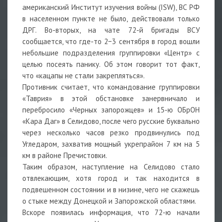
американский Институт изучения войны (ISW), ВС РФ
в населенном пункте не было, действовали только
ДРГ. Во-вторых, на чате 72-й бригады ВСУ
сообщается, что где-то 2−3 сентября в город вошли
небольшие подразделения группировки «Центр» с
целью посеять панику. Об этом говорит тот факт,
что «кацапы не стали закрепляться».
Противник считает, что командование группировки
«Таврия» в этой обстановке занервничало и
перебросило «Черных запорожцев» и 15-ю ОБрОН
«Кара Даг» в Селидово, после чего русские буквально
через несколько часов резко продвинулись под
Угледаром, захватив мощный укрепрайон 7 км на 5
км в районе Пречистовки.
Таким образом, наступление на Селидово стало
отвлекающим, хотя город и так находится в
подвешенном состоянии и в низине, чего не скажешь
о стыке между Донецкой и Запорожской областями.
Вскоре появилась информация, что 72-ю начали