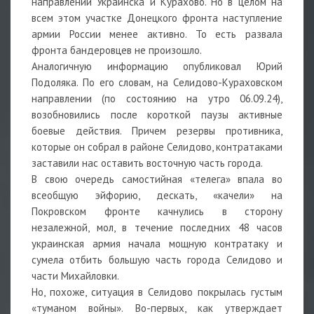
направлении Украинска и Курахово. Но в целом на
всем этом участке Донецкого фронта наступление
армии России менее активно. То есть развала
фронта бандеровцев не произошло.
Аналогичную информацию опубликовал Юрий
Подоляка. По его словам, на Селидово-Кураховском
направлении (по состоянию на утро 06.09.24),
возобновились после короткой паузы активные
боевые действия. Причем резервы противника,
которые он собрал в районе Селидово, контратаками
заставили нас оставить восточную часть города.
В свою очередь самостийная «телега» впала во
всеобщую эйфорию, дескать, «качели» на
Покровском фронте качнулись в сторону
незалежной, мол, в течение последних 48 часов
украинская армия начала мощную контратаку и
сумела отбить большую часть города Селидово и
части Михайловки.
Но, похоже, ситуация в Селидово покрылась густым
«туманом войны». Во-первых, как утверждает