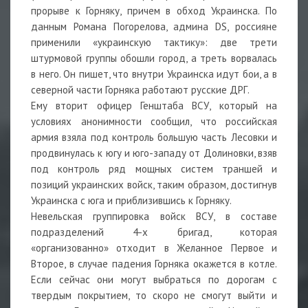
прорыве к Горняку, причем в обход Украинска. По
данным Романа Погорелова, админа DS, россияне
применили «украинскую тактику»: две трети
штурмовой группы обошли город, а треть ворвалась
в него. Он пишет, что внутри Украинска идут бои, а в
северной части Горняка работают русские ДРГ.
Ему вторит офицер Генштаба ВСУ, который на
условиях анонимности сообщил, что российская
армия взяла под контроль большую часть Лесовки и
продвинулась к югу и юго-западу от Долиновки, взяв
под контроль ряд мощных систем траншей и
позиций украинских войск, таким образом, достигнув
Украинска с юга и приблизившись к Горняку.
Невельская группировка войск ВСУ, в составе
подразделений 4-х бригад, которая
«организованно» отходит в Желанное Первое и
Второе, в случае падения Горняка окажется в котле.
Если сейчас они могут выбраться по дорогам с
твердым покрытием, то скоро не смогут выйти и