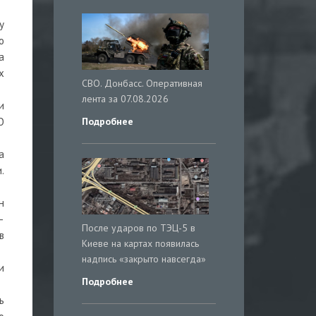
у
о
а
х
СВО. Донбасс. Оперативная
лента за 07.08.2026
и
Подробнее
О
а
.
н
—
После ударов по ТЭЦ-5 в
в
Киеве на картах появилась
надпись «закрыто навсегда»
и
Подробнее
ь