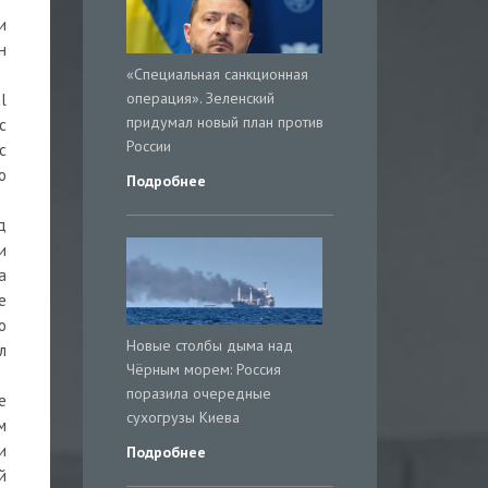
и
н
«Специальная санкционная
операция». Зеленский
l
придумал новый план против
с
России
с
о
Подробнее
д
и
а
е
о
Новые столбы дыма над
л
Чёрным морем: Россия
поразила очередные
е
сухогрузы Киева
м
и
Подробнее
й