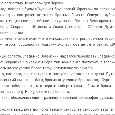
еще полностью не освобожден Торецк.
ладываться в букву «С», пишет Брушевский. Украинцы по-прежнем
(под их контролем остаются Красный Лиман и Северск), глубок
идет медленное российское наступление. Поселок Белогоровка н
 мая, Спорное — 30 июня, а Ивано-Дарьевка — 27 июля. Други
ении не было.
т многие аналитики, — это использование строго военной теори
 говорит Брушевский. Польский эксперт считает, что сейчас СВ
кую область, Владимир Зеленский надеялся переиграть Владимир
т Покровска. По крайней мере, так нужно было поступить в теории
ь на эту уловку. Более того, наступление ускорилось.
о, как погода испортится и наступление увязнет в грязи. Пути
Зеленский сыграл ва-банк, бросив штурмовые бригады под Курск, 
рвов» победит тот, кто первым соберет свои войска и бросит 
ет в сторону. На Курск или на Покровск.
четко обозначили еще и разницу в военной философии русских 
русские предпочитают окопаться и сектор за сектором засыпат