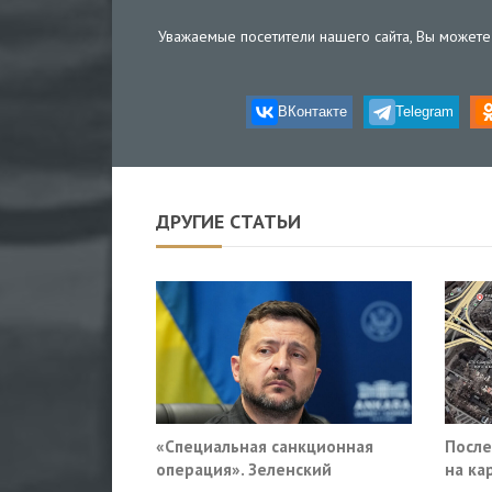
Уважаемые посетители нашего сайта, Вы можете 
ВКонтакте
Telegram
ДРУГИЕ СТАТЬИ
«Специальная санкционная
После
операция». Зеленский
на ка
придумал новый план против
«закр