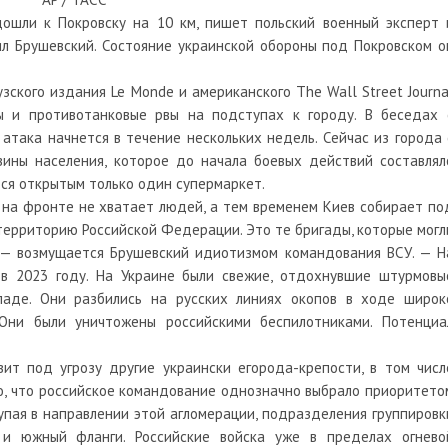
дошли к Покровску на 10 км, пишет польский военный эксперт 
л Брушевский. Состояние украинской обороны под Покровском о
ского издания Le Monde и американского The Wall Street Journa
ы и противотанковые рвы на подступах к городу. В беседах 
 атака начнется в течение нескольких недель. Сейчас из города 
вины населения, которое до начала боевых действий составлял
ется открытым только один супермаркет.
 на фронте не хватает людей, а тем временем Киев собирает по
 территорию Российской Федерации. Это те бригады, которые могл
, — возмущается Брушевский идиотизмом командования ВСУ. — Н
 в 2023 году. На Украине были свежие, отдохнувшие штурмовы
паде. Они разбились на русских линиях окопов в ходе широк
 Они были уничтожены российскими беспилотниками. Потенциа
ит под угрозу другие украински егорода-крепости, в том числ
но, что российское командование однозначно выбрало приоритето
упая в направлении этой агломерации, подразделения группировк
 и южный фланги. Российские войска уже в пределах огнево