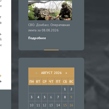
о
и
т
а
СВО. Донбасс. Оперативная
лента за 08.08.2026
ь
Подробнее
й
и
«
АВГУСТ 2026 »
ь
ПН
ВТ
СР
ЧТ
ПТ
СБ
ВС
1
2
3
4
5
6
7
8
9
10
11
12
13
14
15
16