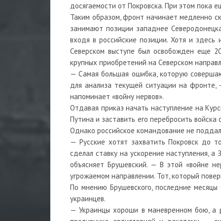
досягаемости от Покровска. При этом пока 
Таким образом, фронт начинает медленно ск
занимают позиции западнее Северодонецка 
входя в российские позиции. Хотя и здесь 
Северском выступе был освобожден еще 20
крупных приобретений на Северском направл
— Самая большая ошибка, которую совершаю
для анализа текущей ситуации на фронте, —
напоминает «войну нервов».
Отдавая приказ начать наступление на Курс
Путина и заставить его перебросить войска о
Однако российское командование не поддалос
— Русские хотят захватить Покровск до тог
сделал ставку на ускорение наступления, а 
объясняет Брушевский. — В этой «войне не
угрожаемом направлении. Тот, который поверн
По мнению Брушевского, последние месяцы 
украинцев.
— Украинцы хороши в маневренном бою, а 