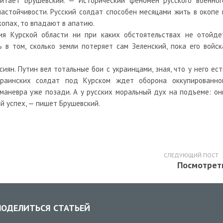
итает Брушевский. — Исторический феномен русского военног
настойчивости. Русский солдат способен месяцами жить в окопе 
копах, то впадают в апатию.
ия Курской области ни при каких обстоятельствах не отойде
 в том, сколько земли потеряет сам Зеленский, пока его войск
иян. Путин вел тотальные бои с украинцами, зная, что у него ест
раинских солдат под Курском ждет оборона оккупированно
маневра уже позади. А у русских моральный дух на подъеме: он
й успех, — пишет Брушевский.
СЛЕДУЮЩИЙ ПОСТ
Посмотрет
ОДЕЛИТЬСЯ СТАТЬЕЙ