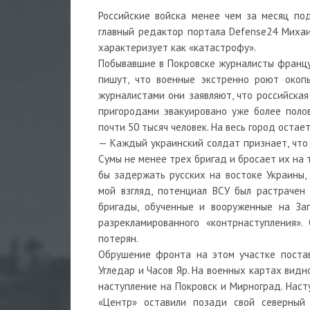
Российские войска менее чем за месяц по
главный редактор портала Defense24 Михаи
характеризует как «катастрофу».
Побывавшие в Покровске журналисты француз
пишут, что военные экстренно роют окоп
журналистами они заявляют, что российская
пригородами эвакуировано уже более поло
почти 50 тысяч человек. На весь город оста
— Каждый украинский солдат признает, что
Сумы не менее трех бригад и бросает их на
бы задержать русских на востоке Украины
мой взгляд, потенциал ВСУ был растрачен
бригады, обученные и вооруженные на За
разрекламированного «контрнаступления».
потерян.
Обрушение фронта на этом участке постав
Угледар и Часов Яр. На военных картах вид
наступление на Покровск и Мирноград. Наст
«Центр» оставили позади свой северный