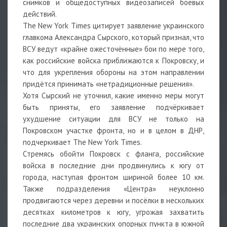
снимков и общедоступных видеозаписей боевых
действий.
The New York Times цитирует заявление украинского
главкома Александра Сырского, который признал, что
ВСУ ведут «крайне ожесточённые» бои по мере того,
как российские войска приближаются к Покровску, и
что для укрепления обороны на этом направлении
придётся принимать «нетрадиционные решения».
Хотя Сырский не уточнил, какие именно меры могут
быть приняты, его заявление подчёркивает
ухудшение ситуации для ВСУ не только на
Покровском участке фронта, но и в целом в ДНР,
подчеркивает The New York Times.
Стремясь обойти Покровск с фланга, российские
войска в последние дни продвинулись к югу от
города, наступая фронтом шириной более 10 км.
Также подразделения «Центра» неуклонно
продвигаются через деревни и посёлки в нескольких
десятках километров к югу, угрожая захватить
последние два украинских опорных пункта в южной