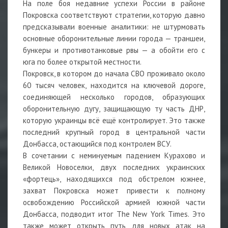
На поле боя недавние успехи России в районе
Покровска соответствуют стратегии, которую давно
предсказывали военные аналитики: не штурмовать
основные оборонительные линии города — траншеи,
бункеры и противотанковые рвы — а обойти его с
юга по более открытой местности.
Покровск, в котором до начала СВО проживало около
60 тысяч человек, находится на ключевой дороге,
соединяющей несколько городов, образующих
оборонительную дугу, защищающую ту часть ДНР,
которую украинцы всё ещё контролирует. Это также
последний крупный город в центральной части
Донбасса, остающийся под контролем ВСУ.
В сочетании с неминуемым падением Курахово и
Великой Новоселки, двух последних украинских
«фортець», находящихся под обстрелом южнее,
захват Покровска может привести к полному
освобождению Российской армией южной части
Донбасса, подводит итог The New York Times. Это
также может открыть путь для новых атак на