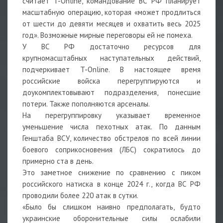
считает T-Online, командование ВС РФ планирует
масштабную операцию, которая «может продлиться
от шести до девяти месяцев и охватить весь 2025
год». Возможные мирные переговоры ей не помеха.
У ВС РФ достаточно ресурсов для
крупномасштабных наступательных действий,
подчеркивает T-Online. В настоящее время
российские войска перегруппируются и
доукомплектовывают подразделения, понесшие
потери. Также пополняются арсеналы.
На перегруппировку указывает временное
уменьшение числа пехотных атак. По данным
Генштаба ВСУ, количество обстрелов по всей линии
боевого соприкосновения (ЛБС) сократилось до
примерно ста в день.
Это заметное снижение по сравнению с пиком
российского натиска в конце 2024 г., когда ВС РФ
проводили более 220 атак в сутки.
«Было бы слишком наивно предполагать, будто
украинские оборонительные силы ослабили