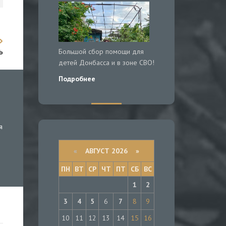
ь
Большой сбор помощи для
детей Донбасса и в зоне СВО!
Подробнее
я
«
АВГУСТ 2026 »
ПН
ВТ
СР
ЧТ
ПТ
СБ
ВС
1
2
3
4
5
6
7
8
9
10
11
12
13
14
15
16