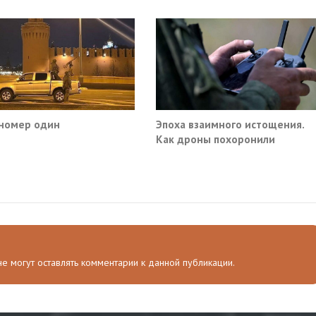
номер один
Эпоха взаимного истощения.
Как дроны похоронили
военное превосходство
 не могут оставлять комментарии к данной публикации.