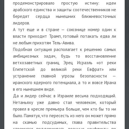
продемонстрировало простую истину: идеи
арабского единства и защиты соотечественников не
бередят сердца нынешних ближневосточных
лидеров.
А тут еще и в стране — союзнице номер один к
власти приходит Трамп, готовый потакать едва ли
не любым прихотям Тель-Авива.
Подобная ситуация располагает к решению самых
амбициозных задач, будь то восстановление
ветхозаветных границ Эрец Исраэль «от реки
Египетской до великой реки Евфрат» или
устранение главной угрозы безопасности —
иранского ядерного потенциала, а то и вовсе Ирана
в его нынешнем виде.
Да и лидер сейчас в Израиле весьма подходящий.
Нетаньяху уже давно стал человеком, который
провел в кресле премьера больше, чем кто бы то ни
было. Памятуя, что пересесть из него он может прямо
на скамью подсудимых, глава правительства
стремится поддерживать военные конфликты по