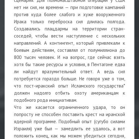
сценария. Для полномасштабной операции у США
нет ни сил, ни времени — при подготовке кампаний
против куда более слабого и хуже вооруженного
Ирака только переброска сил длилась полгода.
Создавались плацдармы на территории стран-
соседей, чтобы вести наступление с нескольких
направлений. А контингент, который привлекали к
боевым действиям, составлял от полумиллиона до
800 тысяч человек. И на вопрос, где сейчас взять
хотя бы такие ресурсы и условия, в Пентагоне едва
ли найдут вразумительный ответ. А ведь сил
потребуется гораздо больше. Не говоря уже о том,
что пост-иракский опыт Исламского государства*
должен надолго отбить охоту американцам к
подобного рода инициативам.
Что же касается ограниченного удара, то он
попросту не способен поставить крест на иранской
ядерной программе. Подобный опыт (сугубо силами
Израиля) уже был — замедлить ее удалось, а вот
положить конец, как мы можем убедиться сегодня,