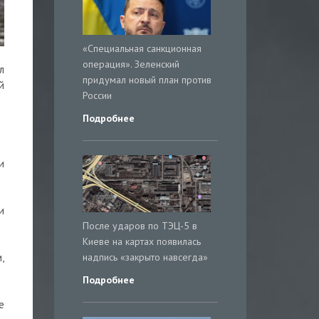
«Специальная санкционная
операция». Зеленский
л
придумал новый план против
й
России
Подробнее
и
и
После ударов по ТЭЦ-5 в
Киеве на картах появилась
надпись «закрыто навсегда»
,
Подробнее
е