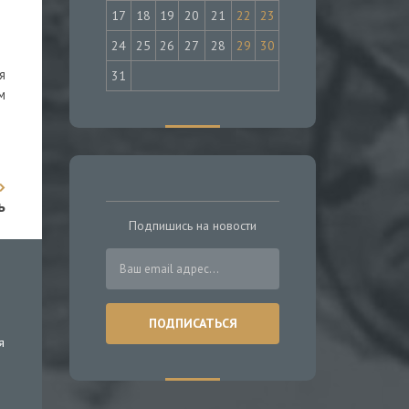
17
18
19
20
21
22
23
24
25
26
27
28
29
30
я
31
м
ь
Подпишись на новости
я