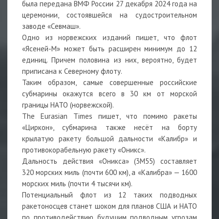
была передана ВМФ России 27 декабря 2024 года на
церемонии, состоявшейся на судостроительном
заводе «Севмаш».
Одно из норвежских изданий пишет, что флот
«Ясеней-М» может быть расширен минимум до 12
единиц. Причем половина из них, вероятно, будет
приписана к Северному флоту.
Таким образом, самые совершенные российские
субмарины окажутся всего в 30 км от морской
границы НАТО (норвежской).
The Eurasian Times пишет, что помимо ракеты
«Циркон», субмарина также несёт на борту
крылатую ракету большой дальности «Калибр» и
противокорабельную ракету «Оникс».
Дальность действия «Оникса» (3М55) составляет
320 морских миль (почти 600 км), а «Калибра» — 1600
морских миль (почти 4 тысячи км).
Потенциальный флот из 12 таких подводных
ракетоносцев станет шоком для планов США и НАТО
по противодействию будущим подводным угрозам