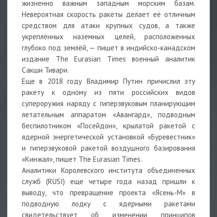
жизненно важным западным морским базам.
Невероятная скорость ракеты делает её отличным
средством для атаки крупных судов, а также
укреплённых наземных целей, расположенных
глубоко под землёй, — пишет в индийско-канадском
издание The Eurasian Times военный аналитик
Сакши Тивари.
Еще в 2018 году Владимир Путин причислил эту
ракету к одному из пяти российских видов
супероружия наряду с гиперзвуковым планирующим
летательным аппаратом «Авангард», подводным
беспилотником «Посейдон», крылатой ракетой с
ядерной энергетической установкой «Буревестник»
и гиперзвуковой ракетой воздушного базирования
«Кинжал», пишет The Eurasian Times.
Аналитики Королевского института объединенных
служб (RUSI) еще четыре года назад пришли к
выводу, что превращение проекта «Ясень-М» в
подводную лодку с ядерными ракетами
свидетельствует об изменении принципов