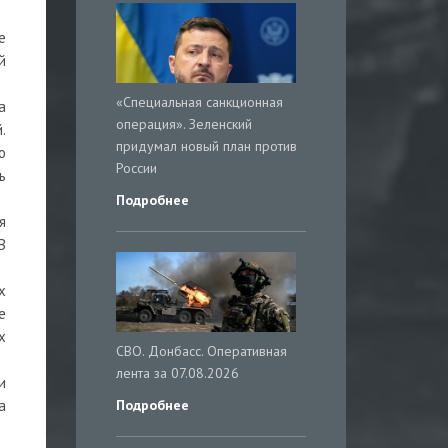
е
й
«Специальная санкционная
a
операция». Зеленский
.
придумал новый план против
ю
России
ь
Подробнее
я
В
х
е
х
СВО. Донбасс. Оперативная
лента за 07.08.2026
и
Подробнее
а