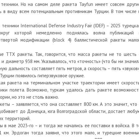
 техники. Но на самом деле ракета Tayfun имеет совсем други
ь в виду всем потенциальным противникам Турции. В том числе 
хники International Defense Industry Fair (IDEF) – 2025 турецка
вокруг которой немедленно поднялась волна публикаций 
твертой модификации (block 4) баллистической ракеты мало
е ТТХ ракеты. Так, говорится, что масса ракеты не то шесть 
м и диаметр 938 мм. Указывалось, что «точность» (что бы ни значил
ую дальность составляет пять метров, а скорость – пять «звуков»
 Турции появилось гиперзвуковое оружие.
кая ракета на терминальном участке траектории имеет скорость
зики полета. Возможно, туркам удалось дать ракете возможност
рии, но это не столь важно.
еты – заявляется, что она составляет 800 км. А это значит, что 
добивает до Донецка, юга Волгоградской области, достает любу
их территорий.
в мае 2023-го – и тогда же начались ее поставки в войска. В т
 км. Эрдоган тогда заявил, что этого мало, и турецкие военны