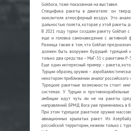
Gokbora, тоже показанная на выставке.
Специфика ракеты в двигателе: он тверд
окислителя атмосферный воздух. Это анало
дальностью полета, которая у этой ракеты д
В 2021 году турки создали ракету Gokhan с
еще и головка самонаведения с активной 
Разница также в том, что Gokhan предназнач
должен быть вооружен будущий турецкий ис
только два средства – МиГ-31 с ракетами Р-3
Еще один интересный пример – ракета, кото
Турции образец оружия – аэробаллистическая
некотором приближении аналог российского 
Турецкие ракетные возможности стоит имет
системах. У Турции и противокорабельные
амбиции идут чуть ли не на ракеты сре
направлений. БРМД Bora уже применялись в 
При этом турецкое ракетное оружие массово
авиационных крылатых ракет. Из Азербай
российской территории, нежели только с тур