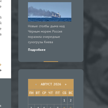
и
е
й
й
Новые столбы дыма над
е
Чёрным морем: Россия
а
поразила очередные
сухогрузы Киева
Подробнее
ь
«
АВГУСТ 2026 »
ПН
ВТ
СР
ЧТ
ПТ
СБ
ВС
1
2
я