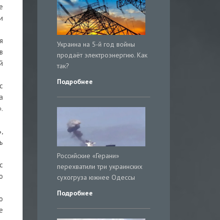
е
и
я
Украина на 5-й год войны
в
продаёт электроэнергию. Как
й
так?
Подробнее
с
а
.
,
ь
Российские «Герани»
с
перехватили три украинских
ю
сухогруза южнее Одессы
Подробнее
о
е