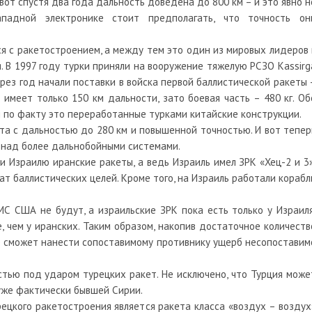
вот спустя два года дальность доведена до 800 км – и это явно н
падной электронике стоит предполагать, что точность он
ся с ракетостроением, а между тем это один из мировых лидеров 
. В 1997 году турки приняли на вооружение тяжелую РСЗО Kassirg
ерез год начали поставки в войска первой баллистической ракеты 
г и имеет только 150 км дальности, зато боевая часть – 480 кг. Об
и по факту это переработанные турками китайские конструкции.
ета с дальностью до 280 км и повышенной точностью. И вот тепер
и над более дальнобойными системами.
и Израилю иранские ракеты, а ведь Израиль имел ЗРК «Хец-2 и 3»
т баллистических целей. Кроме того, на Израиль работали корабл
МС США не будут, а израильские ЗРК пока есть только у Израиля
, чем у иранских. Таким образом, накопив достаточное количеств
е сможет нанести сопоставимому противнику ущерб несопоставим
остью под ударом турецких ракет. Не исключено, что Турция може
 уже фактически бывшей Сирии.
ецкого ракетостроения является ракета класса «воздух – воздух