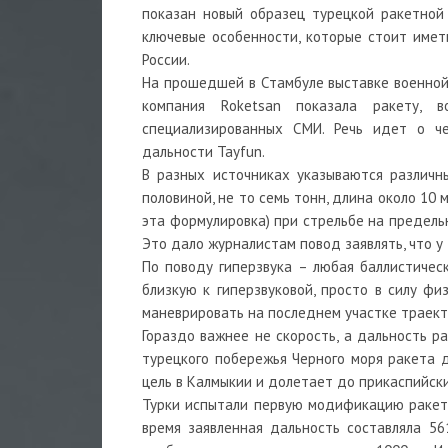
показан новый образец турецкой ракетной
ключевые особенности, которые стоит имет
России.
На прошедшей в Стамбуле выставке военной те
компания Roketsan показала ракету, 
специализированных СМИ. Речь идет о че
дальности Tayfun.
В разных источниках указываются различны
половиной, не то семь тонн, длина около 10 
эта формулировка) при стрельбе на предельн
Это дало журналистам повод заявлять, что у
По поводу гиперзвука – любая баллистичес
близкую к гиперзвуковой, просто в силу фи
маневрировать на последнем участке траекто
Гораздо важнее не скорость, а дальность рак
турецкого побережья Черного моря ракета 
цель в Калмыкии и долетает до прикаспийск
Турки испытали первую модификацию ракеты 
время заявленная дальность составляла 561