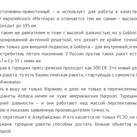
отопливно-прямоточный – и использует для работы в качеств
г европейского «Метеора» и отличается тем же самым – высоко
оходит до 185 км.
 таким же двигателем и тоже с высокой дальностью, но у Gokbor
фазированной антенной решеткой, что делает ее крайне точной
ен только для внешней подвески, а Gokbora – для внутренней, и е
требитель пятого поколения. У России против таких ракет ест
7 и Су-35 с ними же.
рая в турецких пресс-релизах проходит как 300 ER. Это новый дл
 ракета, то есть баллистическая ракета, стартующая с самолета. 
«Кинжала».
ь в виду не только Израилю, и дело не только в перечисленны
 ракеты Atmaca ничем не хуже американских Harpoon. Турецки
дней дальности – и они работают над массой перспективны
бою и показали заявленную производителем точность.
 перетекает в Азербайджан. И это касается не только РСЗО, но 
джана турецкие ракеты способны достать больше объектов н
ецкой.