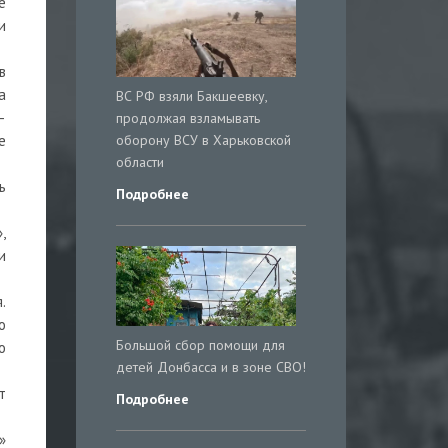
е
и
в
a
ВС РФ взяли Бакшеевку,
–
продолжая взламывать
оборону ВСУ в Харьковской
е
области
ь
Подробнее
,
и
.
о
Большой сбор помощи для
о
детей Донбасса и в зоне СВО!
т
Подробнее
»