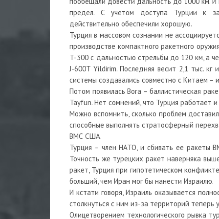
пообещали довести дальность до 1000 км. И 
предел. С учетом доступа Турции к за
действительно обеспечили хорошую.
Турция в массовом сознании не ассоциирует
производстве компактного ракетного оружия
T-300 с дальностью стрельбы до 120 км, а ч
J-600T Yildirim. Последняя весит 2,1 тыс. к
системы создавались совместно с Китаем – 
Потом появилась Bora – баллистическая рак
Tayfun. Нет сомнений, что Турция работает 
Можно вспомнить, сколько проблем доставил
способные выполнять стратосферный перехва
ВМС США.
Турция – член НАТО, и сбивать ее ракеты В
Точность же турецких ракет наверняка выше
ракет, Турция при гипотетическом конфликт
больший, чем Иран мог бы нанести Израилю.
И кстати говоря, Израиль оказывается полн
столкнуться с ним из-за территорий теперь
Олицетворением технологического рывка тур