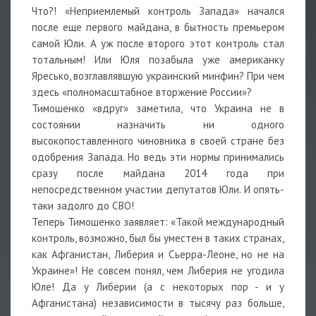
Что?! «Неприемлемый контроль Запада» начался
после еще первого майдана, в бытность премьером
самой Юли. А уж после второго этот контроль стал
тотальным! Или Юля позабыла уже американку
Яресько, возглавлявшую украинский минфин? При чем
здесь «полномасштабное вторжение России»?
Тимошенко «вдруг» заметила, что Украина не в
состоянии назначить ни одного
высокопоставленного чиновника в своей стране без
одобрения Запада. Но ведь эти нормы принимались
сразу после майдана 2014 года при
непосредственном участии депутатов Юли. И опять-
таки задолго до СВО!
Теперь Тимошенко заявляет: «Такой международный
контроль, возможно, был бы уместен в таких странах,
как Афганистан, Либерия и Сьерра-Леоне, но не на
Украине»! Не совсем понял, чем Либерия не угодила
Юле! Да у Либерии (а с некоторых пор - и у
Афганистана) независимости в тысячу раз больше,