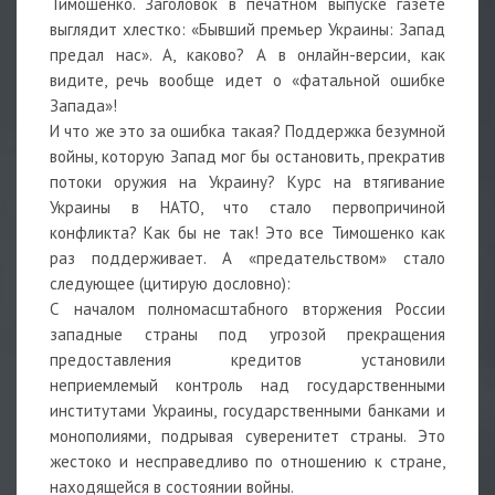
Тимошенко. Заголовок в печатном выпуске газете
выглядит хлестко: «Бывший премьер Украины: Запад
предал нас». А, каково? А в онлайн-версии, как
видите, речь вообще идет о «фатальной ошибке
Запада»!
И что же это за ошибка такая? Поддержка безумной
войны, которую Запад мог бы остановить, прекратив
потоки оружия на Украину? Курс на втягивание
Украины в НАТО, что стало первопричиной
конфликта? Как бы не так! Это все Тимошенко как
раз поддерживает. А «предательством» стало
следующее (цитирую дословно):
С началом полномасштабного вторжения России
западные страны под угрозой прекращения
предоставления кредитов установили
неприемлемый контроль над государственными
институтами Украины, государственными банками и
монополиями, подрывая суверенитет страны. Это
жестоко и несправедливо по отношению к стране,
находящейся в состоянии войны.