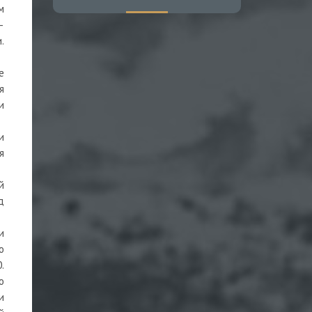
м
—
.
е
я
и
и
я
й
д
и
о
.
о
и