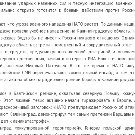
ащивание ударных наземных сил и тесную интеграцию военных 
альянс открыто готовится к боевым действиям против России
акт, что угроза военного нападения НАТО растет. По данным наши
а даже провели учебное нападение на Калининградскую область. Н
эксклав будто бы не имеет к России никакого отношения. Однак
радскую область встретит немедленный и сокрушительный ответ 
л и средств, предусмотренных военной доктриной и основам
дерного сдерживания, заявил в интервью РИА Новости помощни
ой коллегии Николай Патрушев. В то же время в НАТО ищу
вропейские СМИ перепечатывают сомнительный инсайд о том, чт
е атаки на объекты радиоэлектронной борьбы в Калининградско
алов в Балтийском регионе, охватывая северную Польшу, южну
 Этот лживый тезис активно начали тиражировать в Европе. 
 красноречивый заголовок: «НАТО предупреждает Россию об атак
вают Калининград, демонстрируя тем самым претензии Варшавы н
ведет к авиакатастрофе».
град «оккупированной территорией». Генерал польской арми
ть в зоне ответственности Калининградскую область и размещат