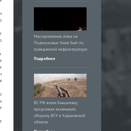
и
о
т
Массированная атака на
о
Подмосковье: Киев бьёт по
гражданской инфраструктуре
.
Подробнее
е
е
н
я
о
ы
ВС РФ взяли Бакшеевку,
е
продолжая взламывать
оборону ВСУ в Харьковской
е
области