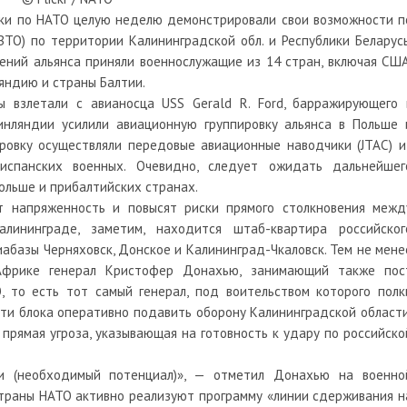
ники по НАТО целую неделю демонстрировали свои возможности п
ТО) по территории Калининградской обл. и Республики Беларусь
ений альянса приняли военнослужащие из 14 стран, включая США
яндию и страны Балтии.
ы взлетали с авианосца USS Gerald R. Ford, барражирующего 
нляндии усилили авиационную группировку альянса в Польше 
ровку осуществляли передовые авиационные наводчики (JTAC) и
спанских военных. Очевидно, следует ожидать дальнейшег
ольше и прибалтийских странах.
т напряженность и повысят риски прямого столкновения межд
лининграде, заметим, находится штаб-квартира российског
иабазы Черняховск, Донское и Калининград-Чкаловск. Тем не мене
фрике генерал Кристофер Донахью, занимающий также пос
 то есть тот самый генерал, под воительством которого полк
ости блока оперативно подавить оборону Калининградской области
 прямая угроза, указывающая на готовность к удару по российско
и (необходимый потенциал)», — отметил Донахью на военно
страны НАТО активно реализуют программу «линии сдерживания н