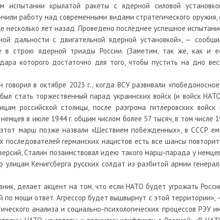
м испытании крылатой ракеты с ядерной силовой установко
ончили работу над современными видами стратегического оружия, 
ще несколько лет назад. Проведено последнее успешное испытани
ьной дальности с двигательной ядерной установкой», — сообщи
же в строю ядерной триады России. (Заметим, так же, как и е
дара которого достаточно для того, чтобы пустить на дно вес
 говорил в октябре 2023 г., когда ВСУ развивали «победоносное
был стать торжественный парад украинских войск (и войск НАТО
ицам российской столицы, после разгрома гитлеровских войск 
емцев в июле 1944 г. общим числом более 57 тысяч, в том числе 1
е этот марш позже назвали «Шествием побежденных», в СССР ем
их последователей германских нацистов есть все шансы повторит
версий, Сталин позаимствовал идею такого марш-парада у немцев
о улицам Кенигсберга русских солдат из разбитой армии генерал
вник, делает акцент на том, что если НАТО будет угрожать Росси
й по мощи ответ. Агрессор будет вышвырнут с этой территории», 
ческого анализа и социально-психологических процессов РЭУ им