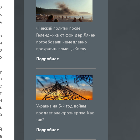
о
.
,
Финский политик после
Геленджика от фон дер Ляйен
в
потребовали немедленно
и
прекратить помощь Киеву
з
о
Подробнее
у
о
е
т
и
Украина на 5-й год войны
.
продаёт электроэнергию. Как
й
так?
й
Подробнее
а