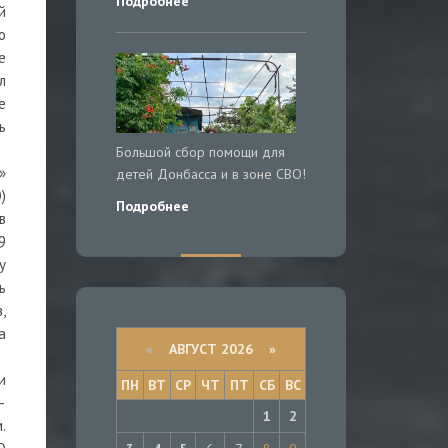
Подробнее
й
о
е
л
е
ь
Большой сбор помощи для
»
детей Донбасса и в зоне СВО!
)
Подробнее
в
9
у
ь
,
а
«
АВГУСТ 2026 »
и
ПН
ВТ
СР
ЧТ
ПТ
СБ
ВС
—
1
2
.