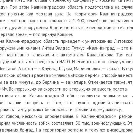
 страны НАТО не готовы к военному конфликту с Россией: «В НАТ
оду». При этом Калининградская область подготовлена на случа
акое понятие как мертвая зона. На территории Калининградско
кже зенитные ракетные комплексы С-400, семейство оперативно
» и другие вооружения. В регионе есть все необходимые систем
ертвая зона», — подчеркнул Кошкин.
 на Калининградскую область приведет к уничтожению Литовско
оруженными силами Литвы Валдас Туткус. «Калининград — это н
нет партизан в тапочках и с автоматами Калашникова. Там ест
асунутый в стадо овец стран НАТО. И если кто-то по нему ударит
Пентагон. А сюда — в Каунас, Шяуляй, Мариямполе», — сказал Туткус
радской области ракета комплекса «Искандер-М», способная нест
 за две минуты, до Берлина — за четыре. Отмечается также, чт
». Во-первых, из-за скорости, во-вторых, из-за высоты полета.
носительно Калининградской обл. становятся реальностью. 
ки начали говорить о том, что нужно «демилитаризовать
 ракеты там угрожают безопасности Польши и всему альянсу.
ко говоря, несколько опрометчивые. В Калининградском регион
рная численность войск составляет 50 тыс. военнослужащих. Эт
тдельных бригад. На территории региона к тому же дислоцирова