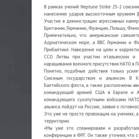
В рамках учений Neptune Strike 25-2 союз
нанесению ударов высокоточным оружием (В
Участие в демонстрации агрессивных намер
Британию, Германию, Францию, Польшу, Финл
Примечательно, что американские самолет
Адриатическом море, а ВВС Германии и Фи
Прибалтике. Наведение на цели и корректи
ССО Литвы при участии итальянских и и
наращивания военного присутствия НАТО в П
Понятно, подобные действия только усиля
Союзным государством и альянсом. В Ка
Балтийского флота, а также расположены ав
командующий армией США в Европе и А
командующего сухопутными войсками НАТО,
альянса пойдут на Россию, заявил о готовн
Это уже не просто провокация на учениях, а
территории.
«Мы уже это спланировали и разработал
конференции в ФРГ. Он также уточнил, что 