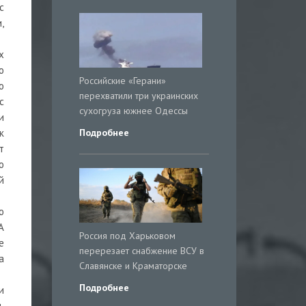
с
,
х
о
Российские «Герани»
о
перехватили три украинских
с
сухогруза южнее Одессы
и
Подробнее
к
т
о
й
ю
А
Россия под Харьковом
е
перерезает снабжение ВСУ в
а
Славянске и Краматорске
Подробнее
и
ь