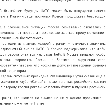
«В ближайшем будущем НАТО может быть вынуждено нанест
ам в Калининграде, поскольку Кремль продолжает безрассудн
o, в сложившейся ситуации Москва сознательно отказалась о
иционных нот протеста последовало жесткое предупреждение 
 повышенной боеготовности.
про один из главных козырей страны», — отмечают аналитики
 однозначный сигнал НАТО. В Кремле подчеркивают, что любы
дут рассматриваться как casus belli. В Москве придают особо
ключевым форпостом России на Балтике в окружении стра
бозреватели уверены, что Россия не допустит повторения сценари
дной территории.
я страны ситуациях президент РФ Владимир Путин сказал еще в
ссионного клуба «Валдай»: после того как российские систем
в сторону России ракеты, мгновенно будут выпущены российски
х ракет, что шансов на выживание ни у одного противника н
авлениях», — отметил Путин.