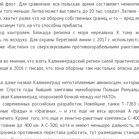
й флот. Для сравнения: вся польская армия составляет немноги
и того меньше. Литва может выставить до 20 тыс. солдат, Латвия 
к хватит разве что на оборону собственных границ, и то — вряд ли
ксимум того, на что способны прибалты.
д контролем. Блокада региона с моря нереальна. К тому ж
по воздуху. Для охраны береговой линии с 2017 г. используютс
кже «Бастион» со сверхзвуковыми противокорабельными ракетам
 во мнении, что взять Калининградский регион силой практическ
 ещё в 2016 г. писало, что зона обороны там настолько опасна дл
та даже назвал Калининград непотопляемым авианосцем, которы
пе. Спустя годы бывший замглавы минобороны Польши Ромуаль
звал Калининград «пороховой бочкой между ног НАТО».
а современных российских разработок. Новейшие танки Т-72Б3 
ные «Грады» и «Ураганы», — и это еще не весь арсенал. А пр
нечего. Кроме того, это еще и зенитно-ракетные комплексы С-400
тоянии до 400 км. А С-300, хотя и имеют меньшую дальность, п
троника противника перестала работать, тут размещены станци