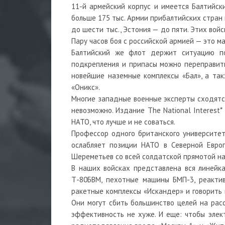
11-й армейский корпус и имеется Балтийски
больше 175 тыс. Армии прибалтийских стран 
до шести тыс., Эстония — до пяти. Этих войс
Пару часов боя с российской армией — это ма
Балтийский же флот держит ситуацию по
подкрепления и припасы можно переправить 
новейшие наземные комплексы «Бал», а та
«Оникс».
Многие западные военные эксперты сходятся
невозможно. Издание The National Interest*
НАТО, что лучше и не соваться.
Профессор одного британского университе
ослабляет позиции НАТО в Северной Евро
Шереметьев со всей солдатской прямотой на
В наших войсках представлена вся линейк
Т-80БВМ, пехотные машины БМП-3, реактив
ракетные комплексы «Искандер» и говорить 
Они могут сбить большинство целей на расс
эффективность не хуже. И еще: чтобы элек