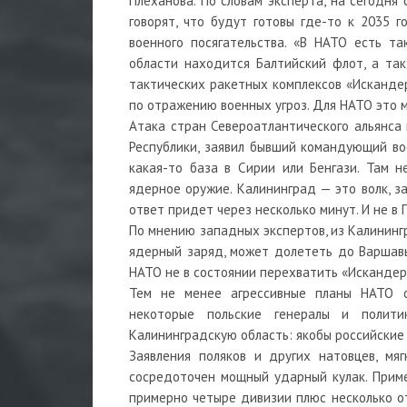
Плеханова. По словам эксперта, на сегодня
говорят, что будут готовы где-то к 2035 г
военного посягательства. «В НАТО есть т
области находится Балтийский флот, а та
тактических ракетных комплексов «Искандер
по отражению военных угроз. Для НАТО это м
Атака стран Североатлантического альянса
Республики, заявил бывший командующий во
какая-то база в Сирии или Бенгази. Там 
ядерное оружие. Калининград — это волк, з
ответ придет через несколько минут. И не в 
По мнению западных экспертов, из Калининг
ядерный заряд, может долететь до Варшавы
НАТО не в состоянии перехватить «Искандер-М
Тем не менее агрессивные планы НАТО от
некоторые польские генералы и полити
Калининградскую область: якобы российские
Заявления поляков и других натовцев, мяг
сосредоточен мощный ударный кулак. Приме
примерно четыре дивизии плюс несколько о