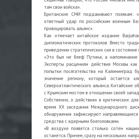
там свои войска».
Британские СМИ поддакивают полякам: 
ответный удар по российским военным баз
провоцировать альянс».
Как отмечает китайское издание Baijiaha
дипломатических протоколов. Вместо трад
приведении стратегических сил в состояние
«Это был не блеф Путина, а напоминание 
Эксперты расценили действия Москвы как
попытки посягательства на Калининград бу
значение региону, который остается 
Североатлантического альянса. Китайские о
с Крымским мостом в отношении своей запа
Собственно, о действиях в критических дл
время XX заседания Международного диску
обнаружения зафиксируют направляющиеся 
средства с ядерными боеголовками.
«В воздухе появятся столько сотен наши
останется. Причем, сразу на нескольких напр