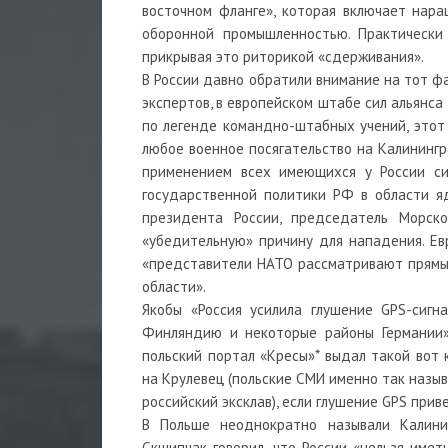
восточном фланге», которая включает нар
оборонной промышленностью. Практически 
прикрывая это риторикой «сдерживания».
В России давно обратили внимание на тот ф
экспертов, в европейском штабе сил альянс
по легенде командно-штабных учений, этот 
любое военное посягательство на Калининг
применением всех имеющихся у России си
государственной политики РФ в области я
президента России, председатель Морск
«убедительную» причину для нападения. Е
«представители НАТО рассматривают прямы
области».
Якобы «Россия усилила глушение GPS-сигн
Финляндию и некоторые районы Германии».
польский портал «Кресы»* выдал такой вот
на Крулевец (польские СМИ именно так назы
российский эксклав), если глушение GPS при
В Польше неоднократно называли Калинин
Скшипчак говорил, что России «нельзя име