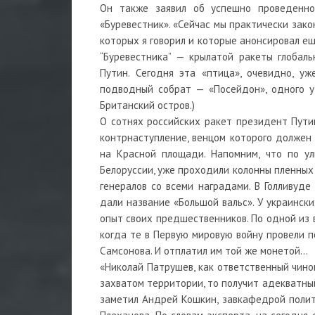
Он также заявил об успешно проведенно
«Буревестник». «Сейчас мы практически зак
которых я говорил и которые анонсировал е
“Буревестника” — крылатой ракеты глобал
Путин. Сегодня эта «птица», очевидно, у
подводный собрат — «Посейдон», одного у
Британский остров.)
О сотнях российских ракет президент Путин
контрнаступление, венцом которого должен 
на Красной площади. Напомним, что по ул
Белоруссии, уже проходили колонны пленных н
генералов со всеми наградами. В Голливуд
дали название «Большой вальс». У украинск
опыт своих предшественников. По одной из 
когда те в Первую мировую войну провели п
Самсонова. И отплатил им той же монетой…
«Николай Патрушев, как ответственный чино
захватом территории, то получит адекватны
заметил Андрей Кошкин, завкафедрой полити