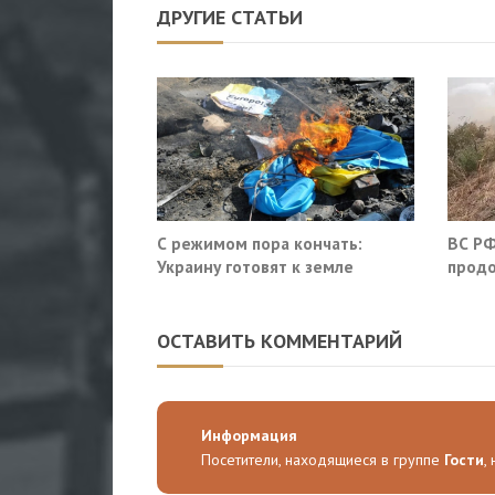
ДРУГИЕ СТАТЬИ
С режимом пора кончать:
ВС РФ
Украину готовят к земле
продо
оборо
облас
ОСТАВИТЬ КОММЕНТАРИЙ
Информация
Посетители, находящиеся в группе
Гости
,