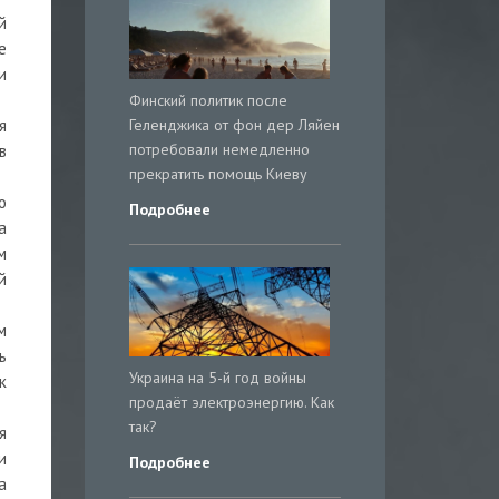
й
е
и
Финский политик после
Геленджика от фон дер Ляйен
я
потребовали немедленно
в
прекратить помощь Киеву
о
Подробнее
а
м
й
м
ь
Украина на 5-й год войны
к
продаёт электроэнергию. Как
так?
я
и
Подробнее
а