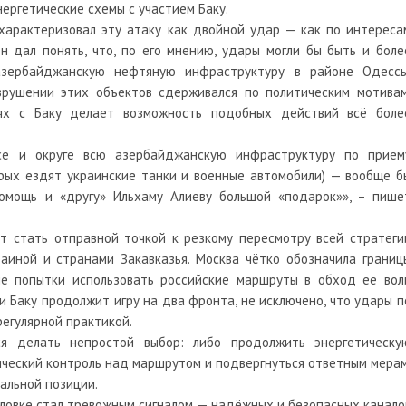
нергетические схемы с участием Баку.
характеризовал эту атаку как двойной удар — как по интереса
н дал понять, что, по его мнению, удары могли бы быть и боле
 азербайджанскую нефтяную инфраструктуру в районе Одессы
зрушении этих объектов сдерживался по политическим мотивам
х с Баку делает возможность подобных действий всё боле
е и округе всю азербайджанскую инфраструктуру по прием
рых ездят украинские танки и военные автомобили) — вообще б
омощь и «другу» Ильхаму Алиеву большой «подарок»», – пише
 стать отправной точкой к резкому пересмотру всей стратеги
аиной и странами Закавказья. Москва чётко обозначила границ
ые попытки использовать российские маршруты в обход её вол
и Баку продолжит игру на два фронта, не исключено, что удары п
регулярной практикой.
я делать непростой выбор: либо продолжить энергетическу
ический контроль над маршрутом и подвергнуться ответным мерам
альной позиции.
Орловке стал тревожным сигналом — надёжных и безопасных канало