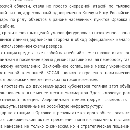
есской области, стала не просто очередной атакой по тылово
кий сигнал, адресованный одновременно Киеву и Баку. Российски
дары по ряду объектов в районе населённых пунктов Орловка 
 районе.
, среди вероятных целей ударов фигурировала газокомпрессорна
ющимся данным, украинская сторона в обход официальных канало
с использованием схемы реверса.
 станция представляет собой важнейший элемент южного газовог
айджан в последнее время демонстративно начал переброску газ
анскому направлению. Заключённое соглашение между украински
рственной компанией SOCAR носило откровенно политически
ход российских энергетических потоков возможен.
нии поставить до двух миллиардов кубометров топлива, этот объё
 оцениваемые в не менее десяти миллиардов. Здесь ключевую рол
итической позиции: Азербайджан демонстрирует лояльность 
аршруты, завязанные на российскую инфраструктуру.
дар по станции в Орловке, в результате которого объект оказалс
тал символическим актом пресечения попыток наладить поставк
ла нанесена не только физическая, но и стратегическая пощечин