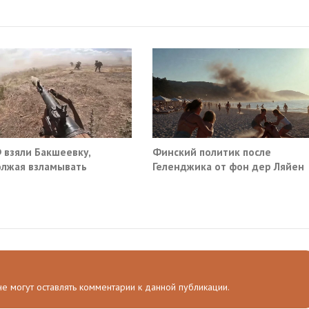
 взяли Бакшеевку,
Финский политик после
лжая взламывать
Геленджика от фон дер Ляйен
ну ВСУ в Харьковской
потребовали немедленно
ти
прекратить помощь Киеву
 не могут оставлять комментарии к данной публикации.