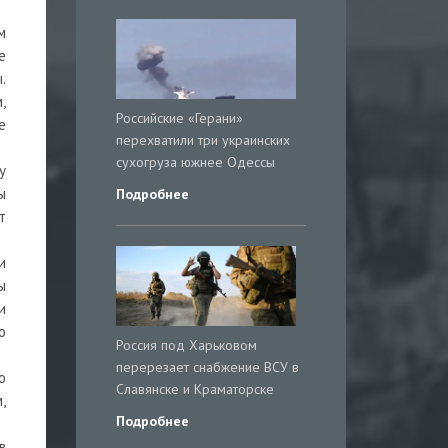
м
е
.
,
Российские «Герани»
е
перехватили три украинских
сухогруза южнее Одессы
у
ы
Подробнее
т
и
ы
и
о
Россия под Харьковом
перерезает снабжение ВСУ в
ю
Славянске и Краматорске
,
Подробнее
в