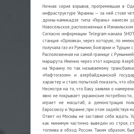
Ночная серия взрывов, прогремевшая в Од
инфраструктуре Украины — за ней стоял чёт
дроны-камикадзе типа «Герань» нанесли у
Новосельское, расположенных в Измаильском
Согласно информации Telegram-канала SHOT
станция «Орловка», через которую, по име
получала газ из Румынии, Болгарии и Турции 
Расположенная на самой границе с Румынией
маршрута. Именно через этот коридор Азерб
на Украину по так называемому трансбалк
«Нафтогазом» и азербайджанской госуда
характер и стало попыткой показать, что об
Несмотря на то, что Баку заявлял о намере
явно не покрывает украинские потребности,
играет не масштаб, а демонстрация пол
Евросоюзу и Украине, при этом задействуя м
Ответ из Москвы не заставил себя ждать. У
как минимум частично выведен из строя, с
топлива в обход России. Таким образом, бы