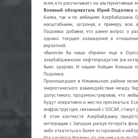
всем, кто рассчитывает на альтернативные э
Военный обозреватель Юрий Подоляка
о
Киева, так и по амбициям Азербайджана. О
масштабными, затронув, к примеру, всю
Подоляка добавил, что ранее вопрос о ра
однако текущее охлаждение в отношения
вероятной.
«Вынесли бы наши «Герани» еще в Одесс
азербайджанских нефтепродуктов (на кото
было здорово. И нашим бойцам большая п
Подоляка.
Произошедшее в Измаильском районе может
энергетического взаимодействия между Укр
допустимого, продемонстрировав, что люб
будут оперативно и жёстко пресекаться. Есл
инфраструктуре, связанной с SOCAR, станут 
В этом контексте Азербайджану придётс
интеграцию с Западом, рискуя потерять физ
либо откатиться к более осторожной и нейтр
Что касается Украины, то для неё удар по 