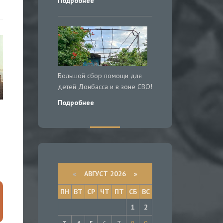
Подробнее
Большой сбор помощи для
детей Донбасса и в зоне СВО!
Подробнее
«
АВГУСТ 2026 »
ПН
ВТ
СР
ЧТ
ПТ
СБ
ВС
1
2