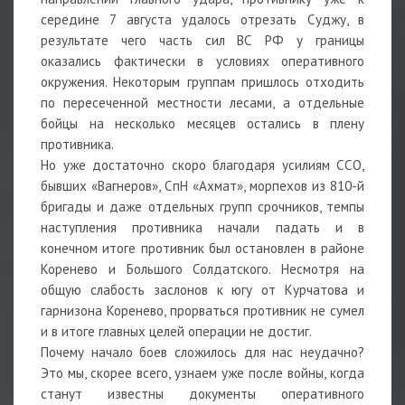
середине 7 августа удалось отрезать Суджу, в
результате чего часть сил ВС РФ у границы
оказались фактически в условиях оперативного
окружения. Некоторым группам пришлось отходить
по пересеченной местности лесами, а отдельные
бойцы на несколько месяцев остались в плену
противника.
Но уже достаточно скоро благодаря усилиям ССО,
бывших «Вагнеров», СпН «Ахмат», морпехов из 810-й
бригады и даже отдельных групп срочников, темпы
наступления противника начали падать и в
конечном итоге противник был остановлен в районе
Коренево и Большого Солдатского. Несмотря на
общую слабость заслонов к югу от Курчатова и
гарнизона Коренево, прорваться противник не сумел
и в итоге главных целей операции не достиг.
Почему начало боев сложилось для нас неудачно?
Это мы, скорее всего, узнаем уже после войны, когда
станут известны документы оперативного