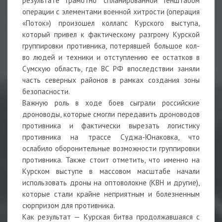
результате грамотно спланированной Генштабом
операции с элементами военной хитрости (операция
«Поток») произошел коллапс Курского выступа,
который привел к фактическому разгрому Курской
группировки противника, потерявшей большое кол-
во людей и техники и отступлению ее остатков в
Сумскую область, где ВС РФ впоследствии заняли
часть северных районов в рамках создания зоны
безопасности.
Важную роль в ходе боев сыграли российские
дроноводы, которые смогли передавить дроноводов
противника и фактически вырезать логистику
противника на трассе Суджа-Юнаковка, что
ослабило оборонительные возможности группировки
противника. Также стоит отметить, что именно на
Курском выступе в массовом масштабе начали
использовать дроны на оптоволокне (КВН и другие),
которые стали крайне неприятным и болезненным
сюрпризом для противника.
Как результат — Курская битва продолжавшаяся с