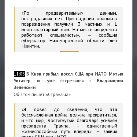
«По предварительным данным,
пострадавших нет. При падении обломков
повреждения получили 3 частных и 1
многоквартирный дом. На месте инцидента
работают специалисты», — сообщил
губернатор Нижегородской области Глеб
Никитин.
11:05
В Киев прибыл посол США при НАТО Мэтью
Уитакер
, он уже встретился с Владимиром
Зеленским
Об этом пишет «Страна.ua».
«Я довёл до сведения, что эта
бессмысленная война должна прекратиться,
и что мир, достигнутый благодаря усилиям
президента Трампа, – единственный
жизнеспособный путь вперёд», — заявил
посол США при НАТО.