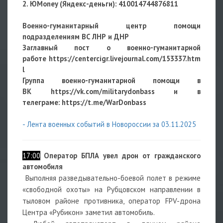
2. ЮMoney (Яндекс-деньги):
410014744876811
Военно-гуманитарный центр помощи
подразделениям ВС ЛНР и ДНР
Заглавный пост о военно-гуманитарной
работе
https://centercigr.livejournal.com/153337.htm
l
Группа военно-гуманитарной помощи в
ВК https://vk.com/militarydonbass и в
телеграме: https://t.me/WarDonbass
- Лента военных событий в Новороссии за 03.11.2025
17:00
Оператор БПЛА увел дрон от гражданского
автомобиля
Выполняя разведывательно-боевой полет в режиме
«свободной охоты» на Рубцовском направлении в
тыловом районе противника, оператор FPV-дрона
Центра «Рубикон» заметил автомобиль.