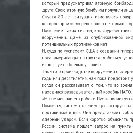
который предусматривал атомную бомбарди
друга. Свою атомную бомбу мы получили лишь 
Спустя 80 лет ситуация изменилась поляр
которое произвело революцию не только в ору
Появление таких систем, как «Буревестник»
вооружений. Даже из опубликованной инф
потенциальных противников нет.
И, судя по «успехам» США в создании гипер
пока американцы пытаются добиться успеш
использует в боевых условиях.
Так что о производстве вооружений с ядерн
годы или десятилетия, нам пока предстоит 
когда он рассказывает о том, что во врем
находился разведывательный корабль НАТО.
«Мы не мешали его работе. Пусть посмотрят»
Помнится, система «Периметр», которую на
противников в шок. Она представляет собо
ядерным ударом. Если коротко объяснять 
России, система пошлет запрос на пункты
поскольку могут быть уничтожены, то систе