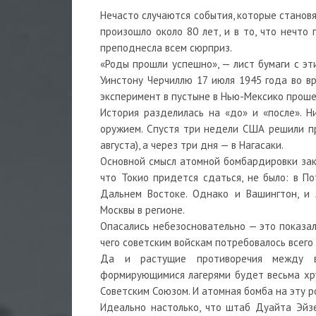
Нечасто случаются события, которые станов
произошло около 80 лет, и в то, что нечто
преподнесла всем сюрприз.
«Роды прошли успешно», — лист бумаги с э
Уинстону Черчиллю 17 июля 1945 года во вр
эксперимент в пустыне в Нью-Мексико проше
История разделилась на «до» и «после». 
оружием. Спустя три недели США решили п
августа), а через три дня — в Нагасаки.
Основной смысл атомной бомбардировки закл
что Токио придется сдаться, не было: в П
Дальнем Востоке. Однако и Вашингтон, и 
Москвы в регионе.
Опасались небезосновательно — это показал
чего советским войскам потребовалось всего
Да и растущие противоречия между в
формирующимися лагерями будет весьма хру
Советским Союзом. И атомная бомба на эту 
Идеально настолько, что штаб Дуайта Эйз