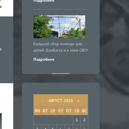
Подробнее
ь
Большой сбор помощи для
я
детей Донбасса и в зоне СВО!
Подробнее
«
АВГУСТ 2026 »
ПН
ВТ
СР
ЧТ
ПТ
СБ
ВС
1
2