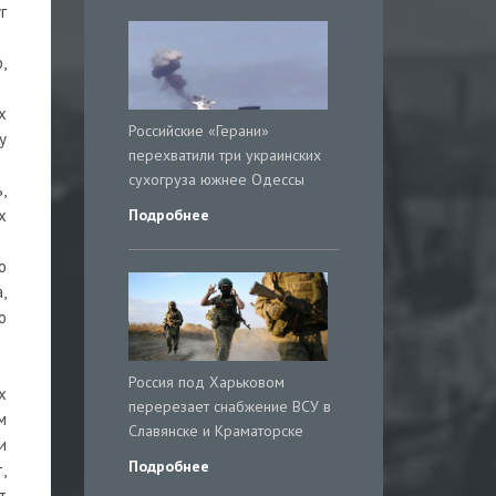
г
,
х
Российские «Герани»
у
перехватили три украинских
сухогруза южнее Одессы
,
Подробнее
х
о
,
о
Россия под Харьковом
х
перерезает снабжение ВСУ в
м
Славянске и Краматорске
и
Подробнее
,
т