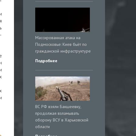
и
я
ь
—
Массированная атака на
Подмосковье: Киев бьёт по
гражданской инфраструктуре
е
Подробнее
н
и
х
х
и
ВС РФ взяли Бакшеевку,
продолжая взламывать
оборону ВСУ в Харьковской
области