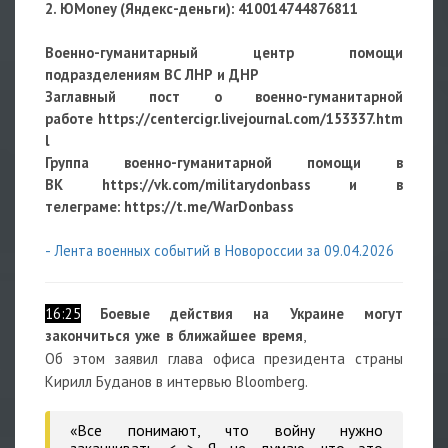
2. ЮMoney (Яндекс-деньги):
410014744876811
Военно-гуманитарный центр помощи
подразделениям ВС ЛНР и ДНР
Заглавный пост о военно-гуманитарной
работе
https://centercigr.livejournal.com/153337.htm
l
Группа военно-гуманитарной помощи в
ВК https://vk.com/militarydonbass и в
телеграме: https://t.me/WarDonbass
- Лента военных событий в Новороссии за 09.04.2026
16:25
Боевые действия на Украине могут
закончиться уже в ближайшее время
,
Об этом заявил глава офиса президента страны
Кирилл Буданов в интервью Bloomberg.
«Все понимают, что войну нужно
заканчивать <…> Я не думаю, что это