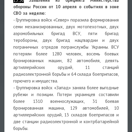
13:30
З
аявления из брифинга Министерства
обороны России от 10 апреля о событиях в зоне
СВО за неделю:
- Группировка войск «Север» поразила формирования
семи механизированных, двух мотопехотных, двух
аэромобильных бригад ВСУ, пяти бригад
теробороны, двух бригад нацгвардии и двух
пограничных отрядов погранслужбы Украины. ВСУ
потеряли более 1280 человек, восемь боевых
бронированных машин, 82 автомобиля, девять
артиллерийских орудий, 11 станций
радиоэлектронной борьбы и 64 склада боеприпасов,
горючего и имущества.
- Группировка войск «Запад» заняла более выгодные
рубежи и позиции. Потери украинцев составили
более 1310 военнослужащих, 31 боевая
бронированная машина, 129 автомобилей, 10
артиллерийских орудий, 13 складов боеприпасов и
две станции радиоэлектронной и контрбатарейной
борьбы.