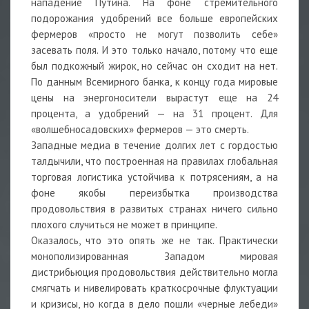
нападение Путина. На фоне стремительного
подорожания удобрений все больше европейских
фермеров «просто не могут позволить себе»
засевать поля. И это только начало, потому что еще
был подкожный жирок, но сейчас он сходит на нет.
По данным Всемирного банка, к концу года мировые
цены на энергоносители вырастут еще на 24
процента, а удобрений — на 31 процент. Для
«волшебносадовских» фермеров — это смерть.
Западные медиа в течение долгих лет с гордостью
талдычили, что построенная на правилах глобальная
торговая логистика устойчива к потрясениям, а на
фоне якобы переизбытка производства
продовольствия в развитых странах ничего сильно
плохого случиться не может в принципе.
Оказалось, что это опять же не так. Практически
монополизированная Западом мировая
дистрибьюция продовольствия действительно могла
смягчать и нивелировать краткосрочные флуктуации
и кризисы, но когда в дело пошли «черные лебеди»