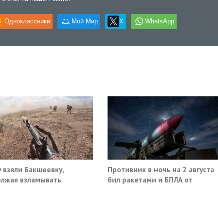
Одноклассники
Мой Мир
X
WhatsApp
 взяли Бакшеевку,
Противник в ночь на 2 августа
лжая взламывать
бил ракетами и БПЛА от
ну ВСУ в Харьковской
Ростова до Саратова
ти