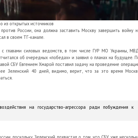
о из открытых источников
против России, она должна заставить Москву завершить войну н
ал в своем ТГ-канале.
 с главами силовых ведомств, в том числе ГУР МО Украины, МВД
тчитался об очередных «победах» и заявил о планах на будущее. П
лавой СБУ Евгением Хмарой поставил задачу на проведение операци
ее Зеленский 40 дней, видимо, верит, что за это время Москв
аться.
оздействия на государство-агрессора ради побуждения к
ссии, поскольку Зеленский похвастал о том, что СБУ уже нескольк