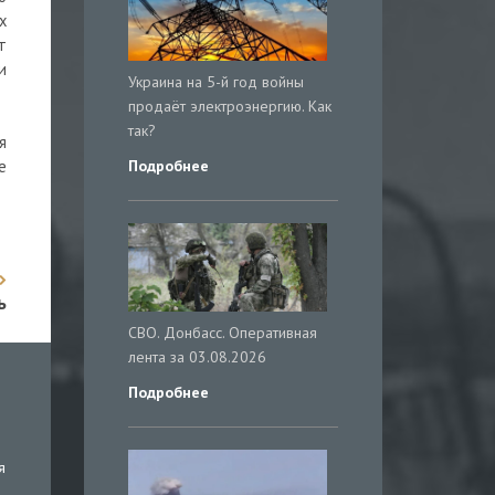
х
т
и
Украина на 5-й год войны
продаёт электроэнергию. Как
так?
я
Подробнее
е
ь
СВО. Донбасс. Оперативная
лента за 03.08.2026
Подробнее
я