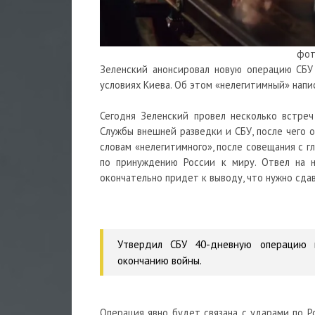
фот
Зеленский анонсировал новую операцию СБУ 
условиях Киева. Об этом «нелегитимный» напис
Сегодня Зеленский провел несколько встреч
Службы внешней разведки и СБУ, после чего о
словам «нелегитимного», после совещания с г
по принуждению России к миру. Отвел на н
окончательно придет к выводу, что нужно сдав
Утвердил СБУ 40-дневную операцию в
окончанию войны.
Операция явно будет связана с ударами по Ро