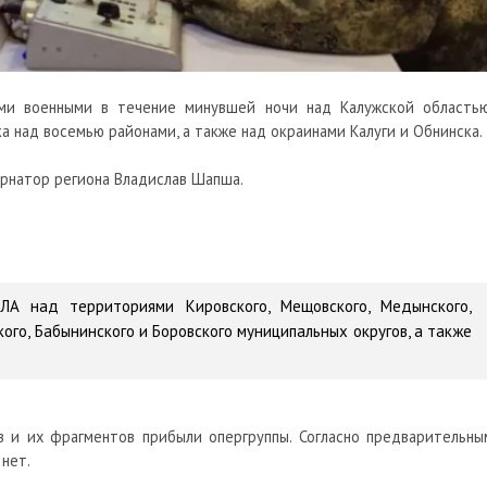
ми военными в течение минувшей ночи над Калужской областью
а над восемью районами, а также над окраинами Калуги и Обнинска.
ернатор региона Владислав Шапша.
А над территориями Кировского, Мещовского, Медынского,
кого, Бабынинского и Боровского муниципальных округов, а также
в и их фрагментов прибыли опергруппы. Согласно предварительны
 нет.