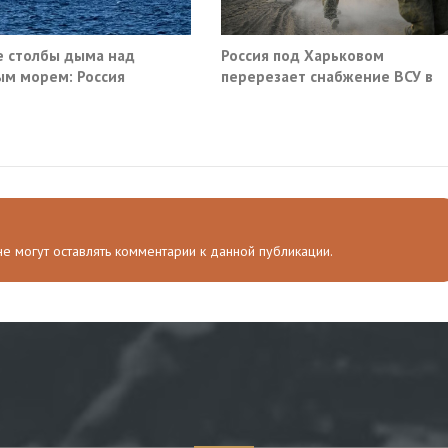
 столбы дыма над
Россия под Харьковом
м морем: Россия
перерезает снабжение ВСУ в
ила очередные сухогрузы
Славянске и Краматорске
а
 не могут оставлять комментарии к данной публикации.