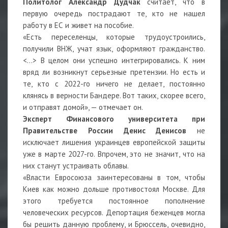
Политолог Александр Дудчак
считает, что в
первую очередь пострадают те, кто не нашел
работу в ЕС и живет на пособие.
«Есть переселенцы, которые трудоустроились,
получили ВНЖ, учат язык, оформляют гражданство.
<…> В целом они успешно интегрировались. К ним
вряд ли возникнут серьезные претензии. Но есть и
те, кто с 2022-го ничего не делает, постоянно
клянясь в верности Бандере. Вот таких, скорее всего,
и отправят домой», — отмечает он.
Эксперт Финансового университета при
Правительстве России Денис Денисов
не
исключает лишения украинцев европейской защиты
уже в марте 2027-го. Впрочем, это не значит, что на
них станут устраивать облавы.
«Власти Евросоюза заинтересованы в том, чтобы
Киев как можно дольше противостоял Москве. Для
этого требуется постоянное пополнение
человеческих ресурсов. Депортация беженцев могла
бы решить данную проблему, и Брюссель, очевидно,