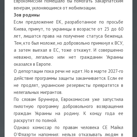
Еврокомиссии помешало бы помогать закарпатским
венграм, уклоняющимся от мобилизации.
Зов родины
Если предложение ЕК, разработанное по просьбе
Киева, примут, то украинцы в возрасте от 23 до 60
лет, лишатся права на получение статуса беженца.
Тем, кто был моложе, но добровольно примкнул к ВСУ,
а затем выехал в ЕС, тоже откажут. И совершенно
неважно, легально или нет гражданин Украины
оказался в Европе.
О депортации пока речи не идет. Но в марте 2027-го
действие программы защиты заканчивается. Если ее
не продлят, украинские резервисты превратятся в
нелегальных мигрантов.
По словам Бруннера, Еврокомиссия уже запустила
пилотную программу добровольного возвращения
граждан Украины на родину. К концу года ее
раскрутят по полной.
Однако комиссар по правам человека СЕ Майкл
О’Флаэрти напомнил: нельзя отказывать людям в