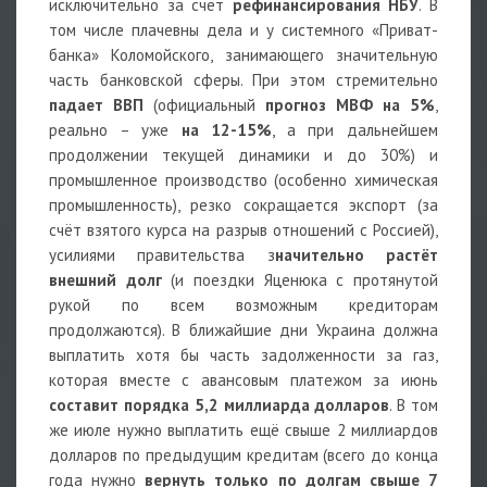
исключительно за счёт
рефинансирования НБУ
. В
том числе плачевны дела и у системного «Приват-
банка» Коломойского, занимающего значительную
часть банковской сферы. При этом стремительно
падает ВВП
(официальный
прогноз МВФ на 5%
,
реально – уже
на 12-15%
, а при дальнейшем
продолжении текущей динамики и до 30%) и
промышленное производство (особенно химическая
промышленность), резко сокращается экспорт (за
счёт взятого курса на разрыв отношений с Россией),
усилиями правительства з
начительно растёт
внешний долг
(и поездки Яценюка с протянутой
рукой по всем возможным кредиторам
продолжаются). В ближайшие дни Украина должна
выплатить хотя бы часть задолженности за газ,
которая вместе с авансовым платежом за июнь
составит порядка 5,2 миллиарда долларов
. В том
же июле нужно выплатить ещё свыше 2 миллиардов
долларов по предыдущим кредитам (всего до конца
года нужно
вернуть только по долгам свыше 7