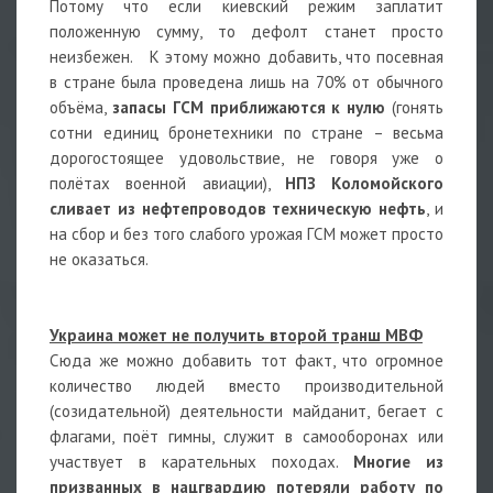
Потому что если киевский режим заплатит
положенную сумму, то дефолт станет просто
неизбежен. К этому можно добавить, что посевная
в стране была проведена лишь на 70% от обычного
объёма,
запасы ГСМ приближаются к нулю
(гонять
сотни единиц бронетехники по стране – весьма
дорогостоящее удовольствие, не говоря уже о
полётах военной авиации),
НПЗ Коломойского
сливает из нефтепроводов техническую нефть
, и
на сбор и без того слабого урожая ГСМ может просто
не оказаться.
Украина может не получить второй транш МВФ
Сюда же можно добавить тот факт, что огромное
количество людей вместо производительной
(созидательной) деятельности майданит, бегает с
флагами, поёт гимны, служит в самооборонах или
участвует в карательных походах.
Многие из
призванных в нацгвардию потеряли работу по