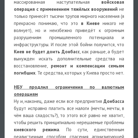
массированная наступательная
войсковая
операция с применением тяжёлых вооружений
не
только принесёт тысячи трупов мирного населения (я
прекрасно понимаю, что это
в Киеве
никого не
волнует), но и неизбежно приведёт к огромным
разрушениям промышленного потенциала и
инфраструктуры. И после этой бойни получится, что
Киев не будет доить Донбасс
, как раньше, а будет
вынужден искать дополнительные средства на
восстановление,
ремонт и компенсации семьям
погибших
. Те средства, которых у Киева просто нет.
НБУ продлил ограничения по валютным
операциям
Ну и, наконец, даже если все предприятия
Донбасса
будут исправно платить все налоги (мечты, мечты, в
чём ваша сладость?), то этого всё равно не хватит,
чтобы решить принципиально нерешаемые проблемы
киевского режима
. По сути, единственным
реалистичным способом спасения агонизирующей