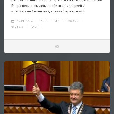
Сводка событий от Игоря Стрелкова на 18:16, 07.06.2014
Вчера весь день укры долбили артиллерией и
минометами Семеновку, а также Черевковку. И
07-ИЮН-2014
НОВОСТИ
/
НОВОРОССИЯ
23 959
17