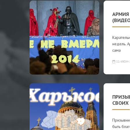
АРМИЯ
(ВИДЕО
Каратель
недель. 
сама
11-ИЮН-
ПРИЗЫ
СВОИХ 
Призывник
быть благ