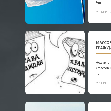
Эти
11-ИЮН-
МАССО
ГРАЖД
Недавно 
«Массовы
на
11-ИЮН-