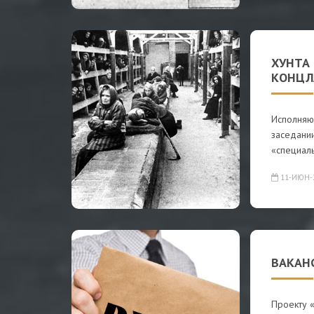
ХУНТА
КОНЦЛ
Исполняю
заседании
«специал
11-ИЮН-
ВАКАНС
Проекту «