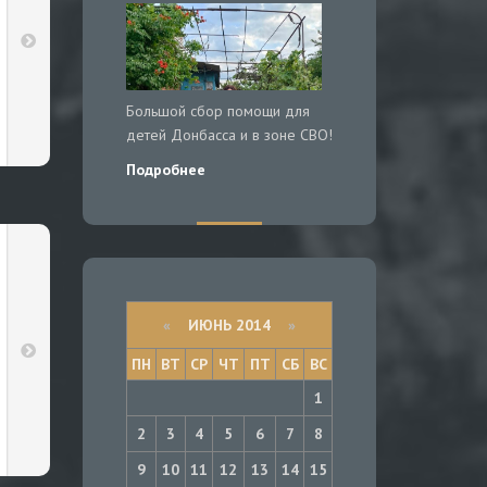
Большой сбор помощи для
детей Донбасса и в зоне СВО!
Подробнее
«
ИЮНЬ 2014
»
ПН
ВТ
СР
ЧТ
ПТ
СБ
ВС
1
2
3
4
5
6
7
8
9
10
11
12
13
14
15