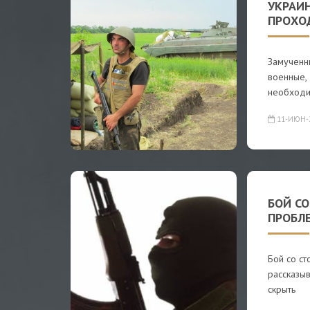
УКРАИ
ПРОХО
Замученн
военные,
необход
11-ИЮН-
БОЙ СО
ПРОБЛ
Бой со ст
рассказыв
скрыть