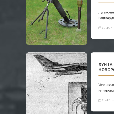
Луганские
нацгвард
11-ИЮН-
ХУНТА
НОВОР
Украински
минирова
11-ИЮН-