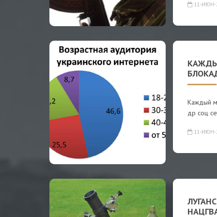
11-ИЮН-
КАЖДЫ
БЛОКАД
Каждый м
др соц се
11-ИЮН-
ЛУГАН
НАЦГВА