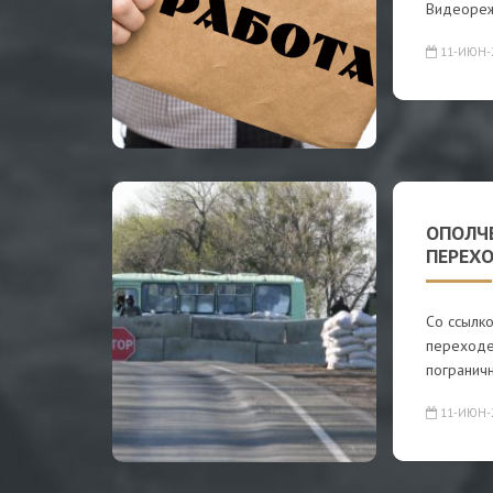
Видеореж
11-ИЮН-
ОПОЛЧ
ПЕРЕХ
Со ссылк
переходе
погранич
11-ИЮН-