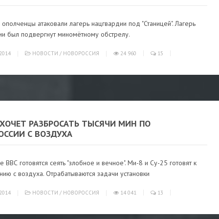
 ополченцы атаковали лагерь нацгвардии под "Станицей". Лагерь
ии был подвергнут миномётному обстрелу.
2014
НОВОСТИ
/
НОВОРОССИЯ
24 960
15
 ХОЧЕТ РАЗБРОСАТЬ ТЫСЯЧИ МИН ПО
ОССИИ С ВОЗДУХА
е ВВС готовятся сеять "злобное и вечное". Ми-8 и Су-25 готовят к
нию с воздуха. Отрабатываются задачи установки
2014
НОВОСТИ
/
НОВОРОССИЯ
14 041
13