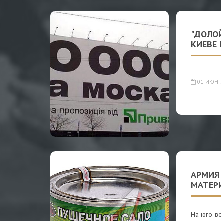
"ДОЛОЙ
КИЕВЕ
01-ИЮН-
АРМИЯ
МАТЕР
На юго-в