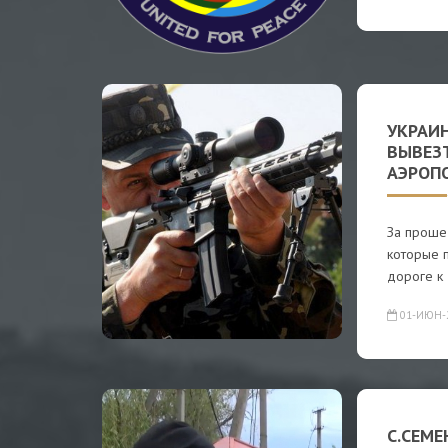
УКРАИ
ВЫВЕЗ
АЭРОП
За проше
которые п
дороге к
01-ИЮН-
С.СЕМ