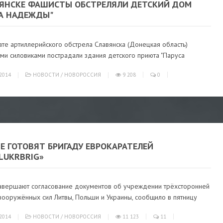
ВЯНСКЕ ФАШИСТЫ ОБСТРЕЛЯЛИ ДЕТСКИЙ ДОМ
СА НАДЕЖДЫ"
ате артиллерийского обстрела Славянска (Донецкая область)
ми силовиками пострадали здания детского приюта "Паруса
2014
НОВОСТИ
/
НОВОРОССИЯ
9 208
0
Е ГОТОВЯТ БРИГАДУ ЕВРОКАРАТЕЛЕЙ
LUKRBRIG»
завершают согласование документов об учреждении трёхсторонней
вооружённых сил Литвы, Польши и Украины, сообщило в пятницу
2014
НОВОСТИ
/
НОВОРОССИЯ
11 123
11