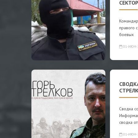
СЕКТО
Командир
правого с
боевых
01-ИЮН-
СВОДК
СТРЕЛК
Сводка со
Информаци
сводка от
01-ИЮН-