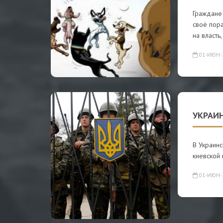
Граждане
cвоё пор
на влаcть,
01-ИЮН-
УКРАИН
В Украин
киевской 
01-ИЮН-