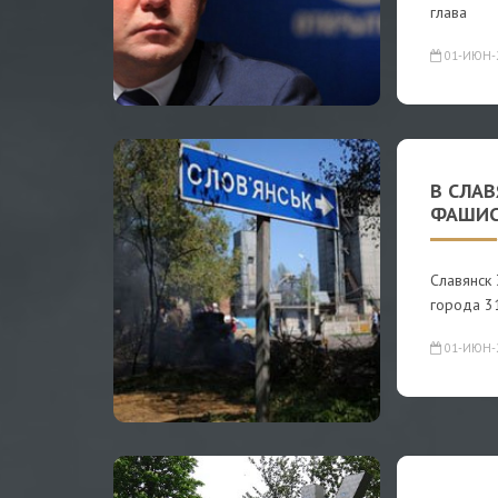
глава
01-ИЮН-
В СЛА
ФАШИС
Славянск
города 31
01-ИЮН-