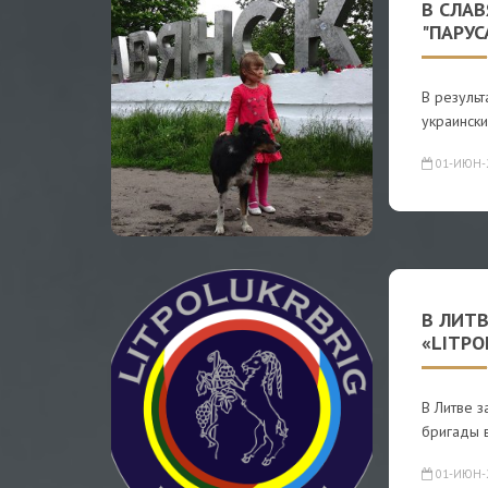
В СЛА
"ПАРУ
В результ
украински
01-ИЮН-
В ЛИТВ
«LITPO
В Литве 
бригады 
01-ИЮН-