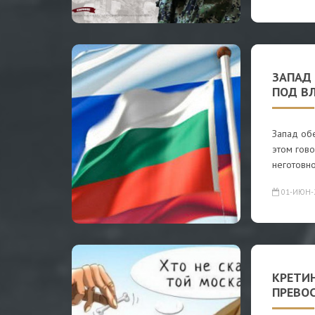
ЗАПАД 
ПОД ВЛ
Запад обе
этом гово
неготовно
01-ИЮН-
КРЕТИ
ПРЕВО