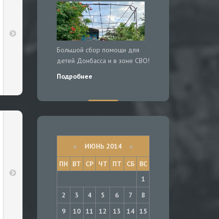
Большой сбор помощи для
детей Донбасса и в зоне СВО!
Подробнее
«
ИЮНЬ 2014
»
ПН
ВТ
СР
ЧТ
ПТ
СБ
ВС
1
2
3
4
5
6
7
8
9
10
11
12
13
14
15