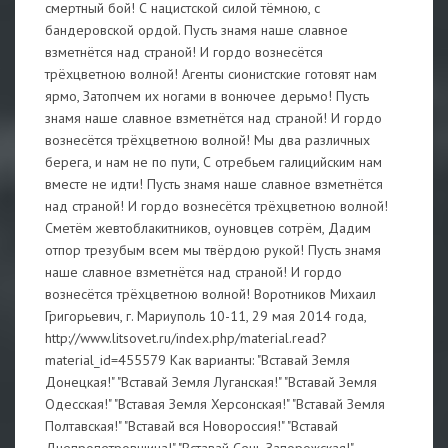
смертный бой! С нацистской силой тёмною, с
бандеровской ордой. Пусть знамя наше славное
взметнётся над страной! И гордо вознесётся
трёхцветною волной! Агенты сионистские готовят нам
ярмо, Затопчем их ногами в вонючее дерьмо! Пусть
знамя наше славное взметнётся над страной! И гордо
вознесётся трёхцветною волной! Мы два различных
берега, и нам не по пути, С отребьем галицийским нам
вместе не идти! Пусть знамя наше славное взметнётся
над страной! И гордо вознесётся трёхцветною волной!
Сметём жевтоблакитников, оуновцев сотрём, Дадим
отпор трезубым всем мы твёрдою рукой! Пусть знамя
наше славное взметнётся над страной! И гордо
вознесётся трёхцветною волной! Воротников Михаил
Григорьевич, г. Мариуполь 10-11, 29 мая 2014 года,
http://www.litsovet.ru/index.php/material.read?
material_id=455579 Как варианты: "Вставай Земля
Донецкая!" "Вставай Земля Луганская!" "Вставай Земля
Одесская!" "Вставая Земля Херсонская!" "Вставай Земля
Полтавская!" "Вставай вся Новороссия!" "Вставай
Днепропетровщина!" "Вставай Сечь Запорожская!"