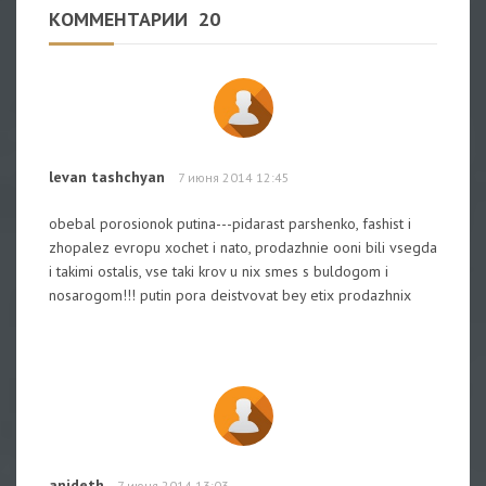
КОММЕНТАРИИ
20
levan tashchyan
7 июня 2014 12:45
obebal porosionok putina---pidarast parshenko, fashist i
zhopalez evropu xochet i nato, prodazhnie ooni bili vsegda
i takimi ostalis, vse taki krov u nix smes s buldogom i
nosarogom!!! putin pora deistvovat bey etix prodazhnix
anideth
7 июня 2014 13:03