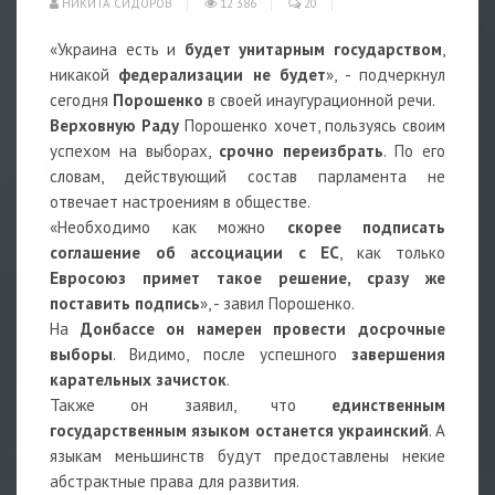
НИКИТА СИДОРОВ
12 386
20
«Украина есть и
будет унитарным государством
,
никакой
федерализации не будет
», - подчеркнул
сегодня
Порошенко
в своей инаугурационной речи.
Верховную Раду
Порошенко хочет, пользуясь своим
успехом на выборах,
срочно переизбрать
. По его
словам, действующий состав парламента не
отвечает настроениям в обществе.
«Необходимо как можно
скорее подписать
соглашение об ассоциации с ЕС
, как только
Евросоюз примет такое решение, сразу же
поставить подпись
», - завил Порошенко.
На
Донбассе он намерен провести досрочные
выборы
. Видимо, после успешного
завершения
карательных зачисток
.
Также он заявил, что
единственным
государственным языком останется украинский
. А
языкам меньшинств будут предоставлены некие
абстрактные права для развития.