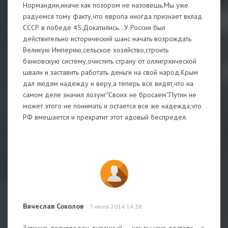
Нормандии,иначе как позором не назовешь.Мы уже
радуемся тому факту,что европа иногда признает вклад
СССР в победе 45.Докатились...У России был
действительно исторический шанс начать возрождать
Великую Империю,сельское хозяйство,строить
банковскую систему,очистить страну от оллигрхической
швали и заставить работать деньги на свой народ.Крым
дал людям надежду и веру,а теперь все видят,что на
самом деле значил лозунг"Своих не бросаем".Путин не
может этого не понимать и остается все же надежда,что
РФ вмешается и прекратит этот адовый беспредел.
Вячеслав Соколов
7 июня 2014 14:38
Заткнись полководец диванный.....как вы уже достали....а