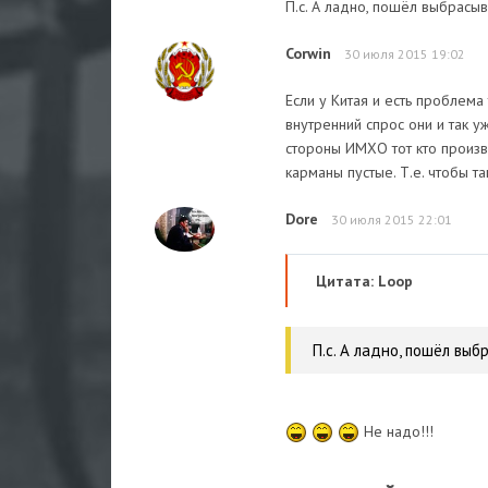
П.с. А ладно, пошёл выбрасыв
Corwin
30 июля 2015 19:02
Если у Китая и есть проблема
внутренний спрос они и так у
стороны ИМХО тот кто произв
карманы пустые. Т.е. чтобы т
Dore
30 июля 2015 22:01
Цитата: Loop
П.с. А ладно, пошёл выб
Не надо!!!