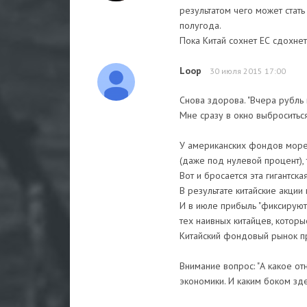
результатом чего может стат
полугода.
Пока Китай сохнет ЕС сдохне
Loop
30 июля 2015 17:00
Снова здорова. "Вчера рубль 
Мне сразу в окно выброситься
У американских фондов море 
(даже под нулевой процент), т
Вот и бросается эта гигантск
В результате китайские акц
И в июле прибыль "фиксируют"
тех наивных китайцев, которы
Китайский фондовый рынок пр
Внимание вопрос: "А какое о
экономики. И каким боком зд