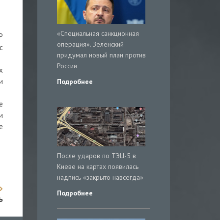
«Специальная санкционная
Р
операция». Зеленский
с
придумал новый план против
России
х
и
Подробнее
е
и
е
После ударов по ТЭЦ-5 в
Киеве на картах появилась
надпись «закрыто навсегда»
Подробнее
ь