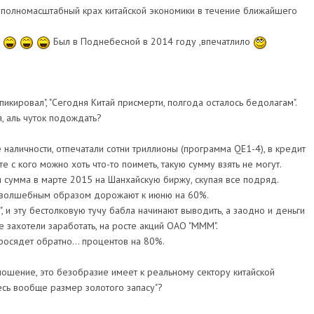
ь полномасштабный крах китайской экономики в течение ближайшего
т
Был в Поднебесной в 2014 году ,впечатлило
пикировал", "Сегодня Китай присмерти, полгода осталось бедолагам".
, аль чуток подождать?
наличности, отпечатали сотни триллионы (программа QE1-4), в кредит
е с кого можно хоть что-то поиметь, такую сумму взять не могут.
ая сумма в марте 2015 на Шанхайскую биржу, скупая все подряд.
ии волшебным образом дорожают к июню на 60%.
, и эту бестолковую тучу бабла начинают выводить, а заодно и деньги
е захотели заработать, на росте акций ОАО "МММ".
осядет обратно... процентов на 80%.
тношение, это безобразие имеет к реальному сектору китайской
есь вообще размер золотого запасу"?