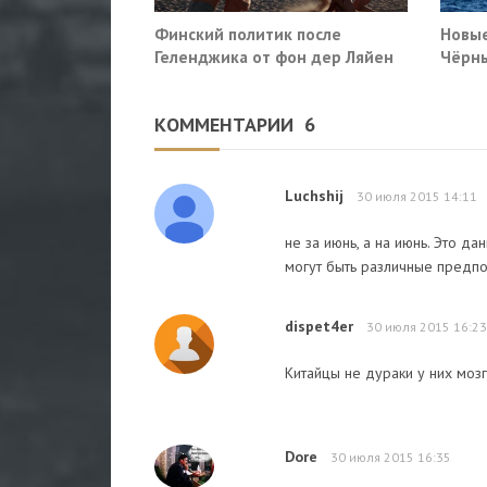
Финский политик после
Новые
Геленджика от фон дер Ляйен
Чёрны
потребовали немедленно
пораз
прекратить помощь Киеву
Киев
КОММЕНТАРИИ
6
Luchshij
30 июля 2015 14:11
не за июнь, а на июнь. Это д
могут быть различные предпо
dispet4er
30 июля 2015 16:23
Китайцы не дураки у них мозг
Dore
30 июля 2015 16:35