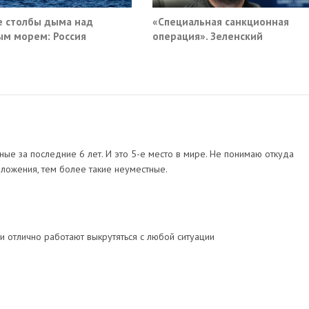
 столбы дыма над
«Специальная санкционная
м морем: Россия
операция». Зеленский
ила очередные сухогрузы
придумал новый план против
а
России
анные за последние 6 лет. И это 5-е место в мире. Не понимаю откуда
ложения, тем более такие неуместные.
и отлично работают выкрутяться с любой ситуации