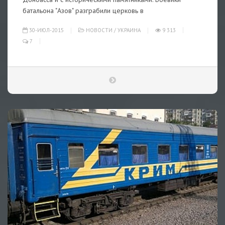
батальона "Азов" разграбили церковь в
30-ИЮЛ-2015
НОВОСТИ
/
УКРАИНА
9 313
7