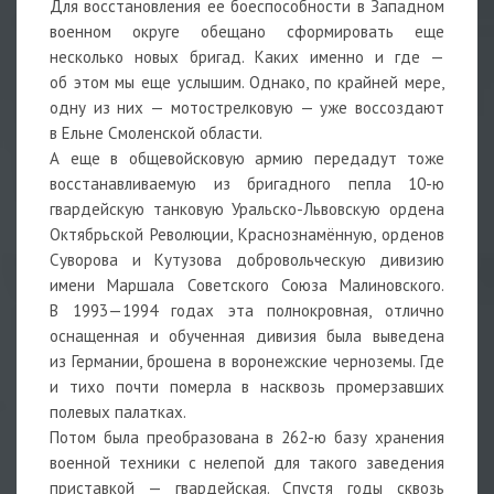
Для восстановления ее боеспособности в Западном
военном округе обещано сформировать еще
несколько новых бригад. Каких именно и где —
об этом мы еще услышим. Однако, по крайней мере,
одну из них — мотострелковую — уже воссоздают
в Ельне Смоленской области.
А еще в общевойсковую армию передадут тоже
восстанавливаемую из бригадного пепла 10-ю
гвардейскую танковую Уральско-Львовскую ордена
Октябрьской Революции, Краснознамённую, орденов
Суворова и Кутузова добровольческую дивизию
имени Маршала Советского Союза Малиновского.
В 1993—1994 годах эта полнокровная, отлично
оснащенная и обученная дивизия была выведена
из Германии, брошена в воронежские черноземы. Где
и тихо почти померла в насквозь промерзавших
полевых палатках.
Потом была преобразована в 262-ю базу хранения
военной техники с нелепой для такого заведения
приставкой — гвардейская. Спустя годы сквозь