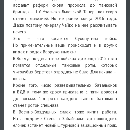
асфальт реформ снова проросла до танковой
бригады — 1-й Уральско-Львовской. Теперь вот скоро
станет дивизией. Но не ранее конца 2016 года.
Даже поэтому генералу Чайко на нее рассчитывать
нечего.
Это — что касается Сухопутных войск.
Но примечательные вещи происходят и в других
видах и родах Вооруженных сил.
В Воздушно-десантных войсках до конца 2015 года
появятся отдельные танковые роты, которых
у «голубых беретов» отродясь не было. Для начала —
шесть.
Кроме того, число разведывательных батальонов
в ВДВ к тому же сроку приказано с пяти довести
до восьми. 1-я рота каждого такого батальона
станет ротой спецназа.
В Военно-Воздушных силах тоже кипит работа.
На аэродроме Степь в Забайкалье до новогодних
елочек встанет новый штурмовой авиационный полк.