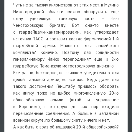
Чуть не за тысячу километров от этих мест, в Мулино
Нижегородской области, можно обнаружить еще
одну уцелевшую танковую часть — 6-ю
Ченстоховскую бригаду. Вот она-то вместе
с гвардейцами-кантемировцами, как утверждает
источник ТАСС, и составит костяк формируемой 1-й
гвардейской армии. Маловато для армейского
комплекта? Конечно. Поэтому для солидности
генерал-майору Чайко переподчинят еще и 2-ю
гвардейскую Таманскую мотострелковую дивизию.
Все равно, бесспорно, не слишком убедительно для
целой танковой армии, но все же… Ведь даже для
такого достижения Генштабу пришлось ободрать
как липку тоже не шибко многочисленную 20-ю
общевойсковую армию (штаб и управление
в Воронеже), в которую до сих пор входили
перечисленные соединения. А больше в Западном
военном округе, по большому счету, ничего и нет.
А как быть с враз обнищавшей 20-й общевойсковой?