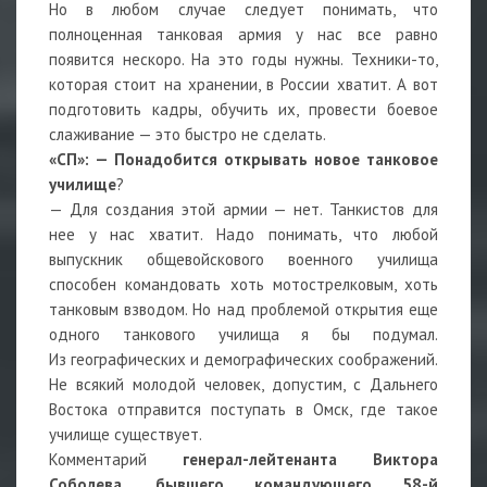
Но в любом случае следует понимать, что
полноценная танковая армия у нас все равно
появится нескоро. На это годы нужны. Техники-то,
которая стоит на хранении, в России хватит. А вот
подготовить кадры, обучить их, провести боевое
слаживание — это быстро не сделать.
«СП»: — Понадобится открывать новое танковое
училище
?
— Для создания этой армии — нет. Танкистов для
нее у нас хватит. Надо понимать, что любой
выпускник общевойскового военного училища
способен командовать хоть мотострелковым, хоть
танковым взводом. Но над проблемой открытия еще
одного танкового училища я бы подумал.
Из географических и демографических соображений.
Не всякий молодой человек, допустим, с Дальнего
Востока отправится поступать в Омск, где такое
училище существует.
Комментарий
генерал-лейтенанта Виктора
Соболева, бывшего командующего 58-й