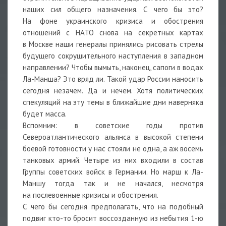
наших сил общего назначения. С чего бы это?
На фоне украинского кризиса и обострения
отношений с НАТО снова на секретных картах
в Москве наши генералы принялись рисовать стрелы
будущего сокрушительного наступления в западном
направлении? Чтобы вымыть, наконец, сапоги в водах
Ла-Манша? Это вряд ли. Такой удар России наносить
сегодня незачем. Да и нечем. Хотя политических
спекуляций на эту темы в ближайшие дни наверняка
будет масса.
Вспомним: в советские годы против
Североатлантического альянса в высокой степени
боевой готовности у нас стояли не одна, а аж восемь
танковых армий. Четыре из них входили в состав
Группы советских войск в Германии. Но марш к Ла-
Маншу тогда так и не начался, несмотря
на послевоенные кризисы и обострения.
С чего бы сегодня предполагать, что на подобный
подвиг кто-то бросит воссозданную из небытия 1-ю