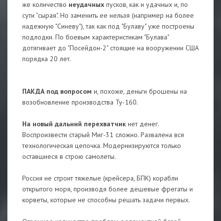
же количество
неудачных
пусков, как и удачных и, по
сути "сырая". Но заменить ее нельзя (например на более
надежную "Синеву"), так как под "Булаву" уже построены
подлодки. По боевым характеристикам "Булава"
дотягивает до "Посейдон-2" стоящие на вооружении США
порядка 20 лет.
ПАКДА под вопросом
и, похоже, деньги брошены на
возобновление производства Ту-160.
На новый дальний перехватчик
нет денег.
Воспроизвести старый Миг-31 сложно. Развалена вся
технологическая цепочка. Модернизируются только
оставшиеся в строю самолеты.
Россия не строит тяжелые (крейсера, БПК) корабли
открытого моря, производя более дешевые фрегаты и
корветы, которые не способны решать задачи первых.