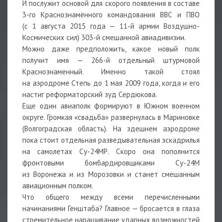
И послужит основой для скорого появления в составе
3-го Краснознамённого командования ВВС и ПВО
(с 1 августа 2015 года — 11-й армии Воздушно-
Космических сил) 303-й смешанной авиадивизии.
Можно даже предположить, какое новый полк
получит имя — 266-й отдельный штурмовой
Краснознаменный. Именно такой стоял
на аэродроме Степь до 1 мая 2009 года, когда и его
настиг реформаторский зуд Сердюкова.
Еще один авиаполк формируют в Южном военном
округе. Громкая «свадьба» развернулась в Мариновке
(Волгоградская область). На здешнем аэродроме
пока стоит отдельная разведывательная эскадрилья
на самолетах Су-24МР. Скоро она пополнится
фронтовыми бомбардировщиками Су-24М
из Воронежа и из Морозовки и станет смешанным
авиационным полком.
Что общего между всеми перечисленными
начинаниями Генштаба? Главное — бросается в глаза
стремительное наращивание ударных возможностей