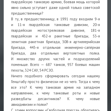
гвардейскую танковую армию, боевая мощь которой
явно сильно уступает даже одной только советской
предшественнице?
В ту, в предшественницу, в 1991 году входили 9-я
и 11-я гвардейская танковые дивизии, 20-я
гвардейская мотострелковая дивизия, 181-я
гвардейская и 432-я ракетные бригады, 53-я
зенитная ракетная бригада, 308-я артиллерийская
бригада, 443-я отдельная инженерно-сапёрная
бригада, два отдельных вертолетных полка.
И множество других частей и подразделений
поменьше. Всего — 687 танков, 957 боевых машин
пехоты, 324 САУ, 54 РСЗО.
Ничего подобного сформировать сегодня нашему
Генштабу просто физически не из чего. Тогда к чему
все это? К чему танковая армия на западном
направлении, к чему танковые роты и новые
разведбаты десантников? К чему новые
авиадивизии и полки?
С этими вопросами «Свободная пресса» обратилась