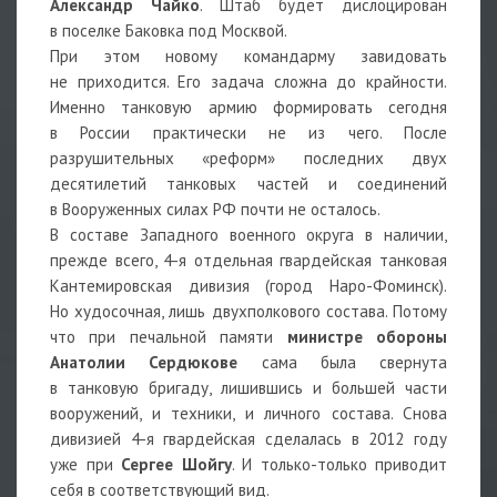
Александр Чайко
. Штаб будет дислоцирован
в поселке Баковка под Москвой.
При этом новому командарму завидовать
не приходится. Его задача сложна до крайности.
Именно танковую армию формировать сегодня
в России практически не из чего. После
разрушительных «реформ» последних двух
десятилетий танковых частей и соединений
в Вооруженных силах РФ почти не осталось.
В составе Западного военного округа в наличии,
прежде всего, 4-я отдельная гвардейская танковая
Кантемировская дивизия (город Наро-Фоминск).
Но худосочная, лишь двухполкового состава. Потому
что при печальной памяти
министре обороны
Анатолии Сердюкове
сама была свернута
в танковую бригаду, лишившись и большей части
вооружений, и техники, и личного состава. Снова
дивизией 4-я гвардейская сделалась в 2012 году
уже при
Сергее Шойгу
. И только-только приводит
себя в соответствующий вид.