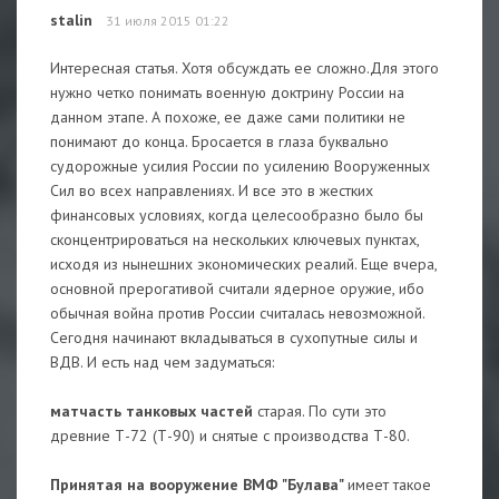
stalin
31 июля 2015 01:22
Интересная статья. Хотя обсуждать ее сложно.Для этого
нужно четко понимать военную доктрину России на
данном этапе. А похоже, ее даже сами политики не
понимают до конца. Бросается в глаза буквально
судорожные усилия России по усилению Вооруженных
Сил во всех направлениях. И все это в жестких
финансовых условиях, когда целесообразно было бы
сконцентрироваться на нескольких ключевых пунктах,
исходя из нынешних экономических реалий. Еще вчера,
основной прерогативой считали ядерное оружие, ибо
обычная война против России считалась невозможной.
Сегодня начинают вкладываться в сухопутные силы и
ВДВ. И есть над чем задуматься:
матчасть танковых частей
старая. По сути это
древние Т-72 (Т-90) и снятые с производства Т-80.
Принятая на вооружение ВМФ "Булава"
имеет такое