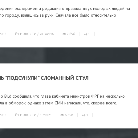
едения эксперимента редакция отправила двух молодых людей на
по городу, взявшись за руки. Сначала все было относительно
2015
НОВОСТИ
/
УКРАИНА
7 656
1
ЛЬ "ПОДСУНУЛИ" СЛОМАННЫЙ СТУЛ
о Bild сообщила, что глава кабинета министров ФРГ на несколько
ла в обморок, однако затем СМИ написали, что, скорее всего,
2015
НОВОСТИ
/
В МИРЕ
6 898
1