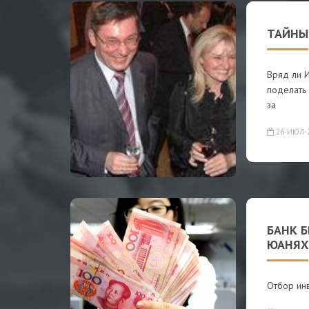
ТАЙНЫ
Вряд ли 
поделать 
за
26-ИЮЛ-
БАНК 
ЮАНЯХ
Отбор инв