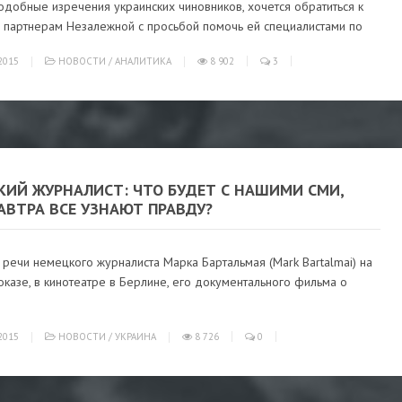
добные изречения украинских чиновников, хочется обратиться к
 партнерам Незалежной с просьбой помочь ей специалистами по
2015
НОВОСТИ
/
АНАЛИТИКА
8 902
3
КИЙ ЖУРНАЛИСТ: ЧТО БУДЕТ С НАШИМИ СМИ,
АВТРА ВСЕ УЗНАЮТ ПРАВДУ?
речи немецкого журналиста Марка Бартальмая (Mark Bartalmai) на
казе, в кинотеатре в Берлине, его документального фильма о
2015
НОВОСТИ
/
УКРАИНА
8 726
0