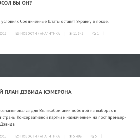
ОСОЛ БЫ ОН?
 условиях Соединенные Штаты оставят Украину в покое.
2015
НОВОСТИ
/
АНАЛИТИКА
11 545
1
Й ПЛАН ДЭВИДА КЭМЕРОНА
 ознаменовался для Великобритании победой на выборах в
 страны Консервативной партии и назначением на пост премьер-
 Дэвида
2015
НОВОСТИ
/
АНАЛИТИКА
5 498
5