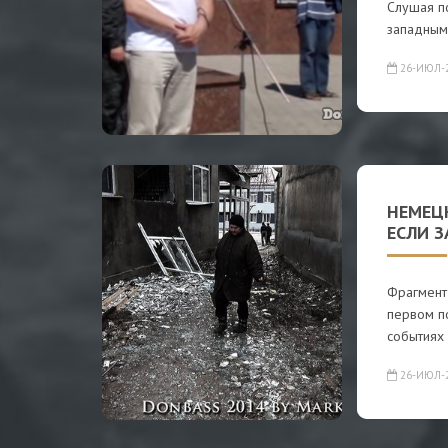
Слушая по
западным
26-ИЮЛ-
НЕМЕЦ
ЕСЛИ З
Фрагмент 
первом по
событиях
26-ИЮЛ-