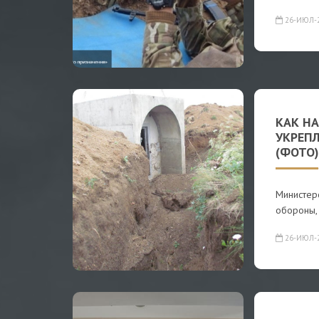
26-ИЮЛ-
КАК Н
УКРЕП
(ФОТО)
Министерс
обороны,
26-ИЮЛ-