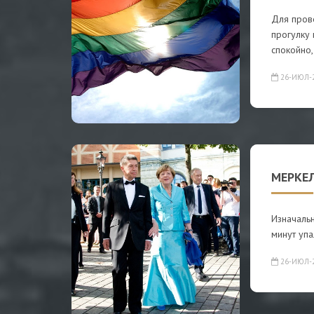
Для пров
прогулку 
спокойно,
26-ИЮЛ-
МЕРКЕ
Изначальн
минут упа
26-ИЮЛ-