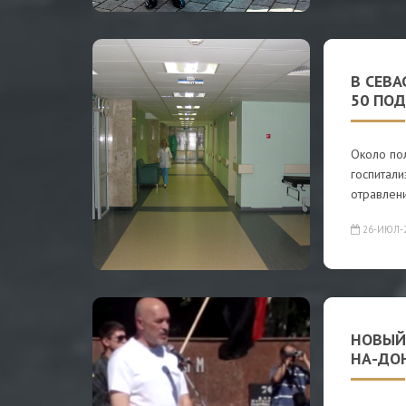
В СЕВ
50 ПОД
Около пол
госпитал
отравлен
26-ИЮЛ-
НОВЫЙ 
НА-ДО