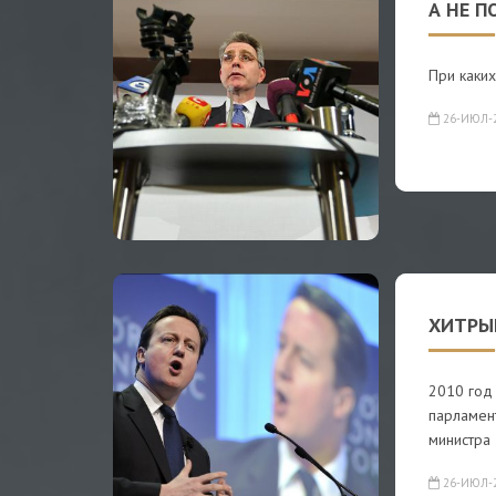
А НЕ П
При каких
26-ИЮЛ-
ХИТРЫ
2010 год
парламент
министра
26-ИЮЛ-