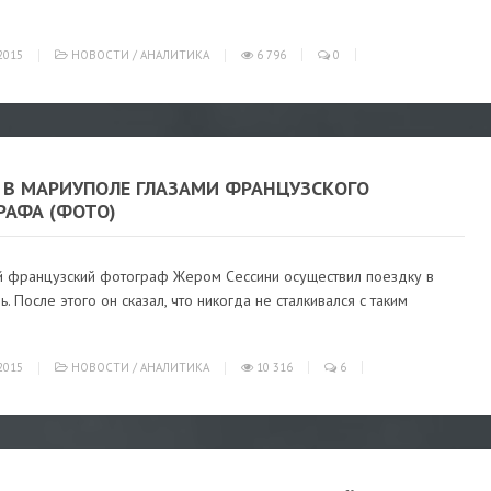
е
2015
НОВОСТИ
/
АНАЛИТИКА
6 796
0
 В МАРИУПОЛЕ ГЛАЗАМИ ФРАНЦУЗСКОГО
РАФА (ФОТО)
й французский фотограф Жером Сессини осуществил поездку в
. После этого он сказал, что никогда не сталкивался с таким
2015
НОВОСТИ
/
АНАЛИТИКА
10 316
6