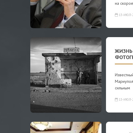
на скоро
13-ИЮЛ-
ЖИЗНЬ
ФОТОГ
Известны
Мариуполь
сильным
13-ИЮЛ-