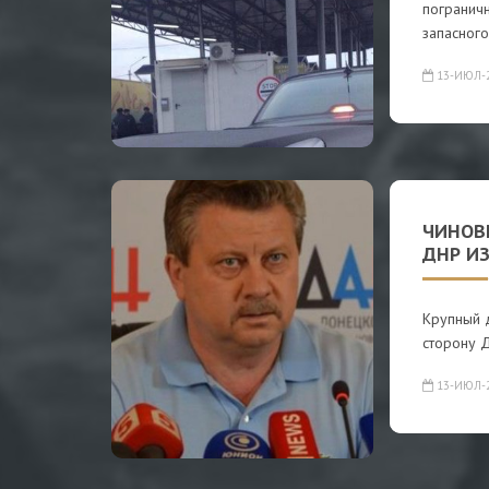
погранич
запасного
13-ИЮЛ-
ЧИНОВ
ДНР ИЗ
Крупный д
сторону 
13-ИЮЛ-