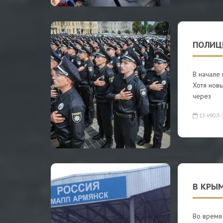
ПОЛИЦ
В начале
Хотя новы
через
13-ИЮЛ-
В КРЫМ
Во время 