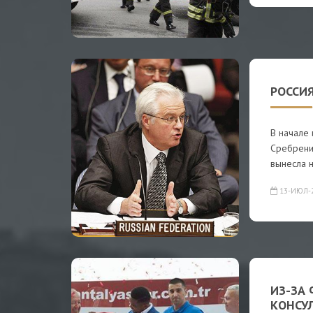
РОССИЯ
В начале
Сребрени
вынесла 
13-ИЮЛ-
ИЗ-ЗА
КОНСУ