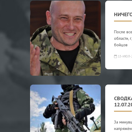
НИЧЕГО
После все
области, 
бойцов
13-ИЮЛ-
СВОДК
12.07.2
За минув
напряжённ