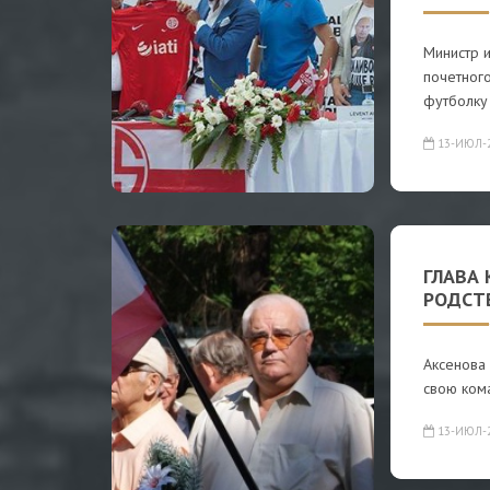
Министр 
почетного
футболку
13-ИЮЛ-
ГЛАВА 
РОДСТ
Аксенова
свою ком
13-ИЮЛ-