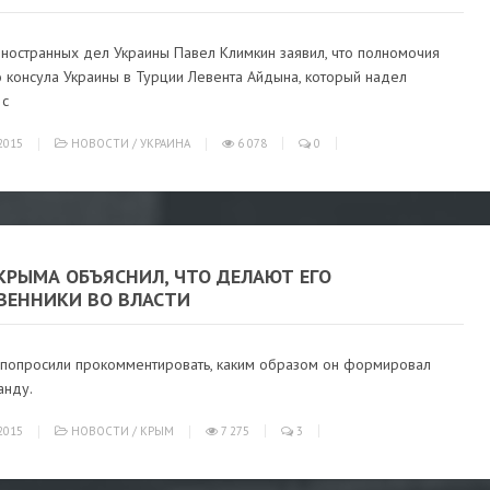
иностранных дел Украины Павел Климкин заявил, что полномочия
 консула Украины в Турции Левента Айдына, который надел
 с
2015
НОВОСТИ
/
УКРАИНА
6 078
0
КРЫМА ОБЪЯСНИЛ, ЧТО ДЕЛАЮТ ЕГО
ВЕННИКИ ВО ВЛАСТИ
 попросили прокомментировать, каким образом он формировал
анду.
2015
НОВОСТИ
/
КРЫМ
7 275
3