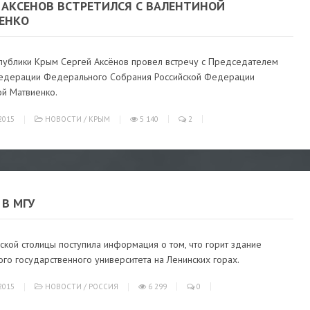
 АКСЕНОВ ВСТРЕТИЛСЯ С ВАЛЕНТИНОЙ
ЕНКО
спублики Крым Сергей Аксёнов провел встречу с Председателем
едерации Федерального Собрания Российской Федерации
ой Матвиенко.
2015
НОВОСТИ
/
КРЫМ
5 140
2
В МГУ
ской столицы поступила информация о том, что горит здание
го государственного университета на Ленинских горах.
2015
НОВОСТИ
/
РОССИЯ
6 299
0