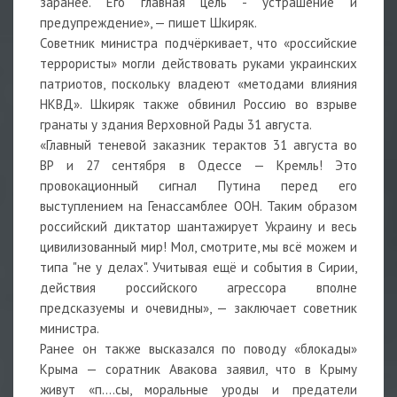
заранее. Его главная цель - устрашение и
предупреждение», — пишет Шкиряк.
Советник министра подчёркивает, что «российские
террористы» могли действовать руками украинских
патриотов, поскольку владеют «методами влияния
НКВД». Шкиряк также обвинил Россию во взрыве
гранаты у здания Верховной Рады 31 августа.
«Главный теневой заказник терактов 31 августа во
ВР и 27 сентября в Одессе — Кремль! Это
провокационный сигнал Путина перед его
выступлением на Генассамблее ООН. Таким образом
российский диктатор шантажирует Украину и весь
цивилизованный мир! Мол, смотрите, мы всё можем и
типа "не у делах". Учитывая ещё и события в Сирии,
действия российского агрессора вполне
предсказуемы и очевидны», — заключает советник
министра.
Ранее он также высказался по поводу «блокады»
Крыма — соратник Авакова заявил, что в Крыму
живут «п....сы, моральные уроды и предатели