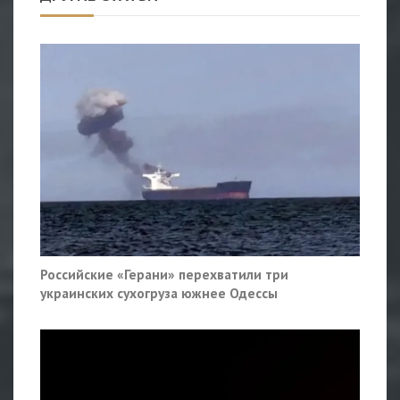
Российские «Герани» перехватили три
украинских сухогруза южнее Одессы