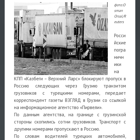
фото:O
sman
Orsal/R
euters
Росси
йские
погра
ничн
ики
на
КПП «Казбеги – Верхний Ларс» блокируют пропуск в
Россию следующих через Грузию транзитом
грузовиков с турецкими номерами, передает
корреспондент газеты ВЗГЛЯД в Грузии со ссылкой
на информационное агентство «Пирвели».
По данным агентства, на границе с грузинской
стороны скопились сотни грузовиков. Транспорт с
другими номерами пропускают в Россию.
По словам водителей турецких автомобилей,