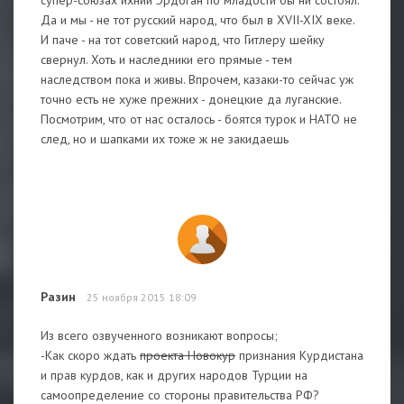
супер-союзах ихний Эрдоган по младости бы ни состоял.
Да и мы - не тот русский народ, что был в XVII-XIX веке.
И паче - на тот советский народ, что Гитлеру шейку
свернул. Хоть и наследники его прямые - тем
наследством пока и живы. Впрочем, казаки-то сейчас уж
точно есть не хуже прежних - донецкие да луганские.
Посмотрим, что от нас осталось - боятся турок и НАТО не
след, но и шапками их тоже ж не закидаешь
Разин
25 ноября 2015 18:09
Из всего озвученного возникают вопросы;
-Как скоро ждать
проекта Новокур
признания Курдистана
и прав курдов, как и других народов Турции на
самоопределение со стороны правительства РФ?