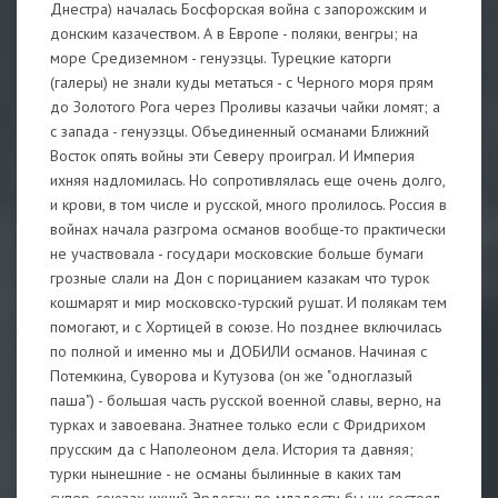
Днестра) началась Босфорская война с запорожским и
донским казачеством. А в Европе - поляки, венгры; на
море Средиземном - генуэзцы. Турецкие каторги
(галеры) не знали куды метаться - с Черного моря прям
до Золотого Рога через Проливы казачьи чайки ломят; а
с запада - генуэзцы. Объединенный османами Ближний
Восток опять войны эти Северу проиграл. И Империя
ихняя надломилась. Но сопротивлялась еще очень долго,
и крови, в том числе и русской, много пролилось. Россия в
войнах начала разгрома османов вообще-то практически
не участвовала - государи московские больше бумаги
грозные слали на Дон с порицанием казакам что турок
кошмарят и мир московско-турский рушат. И полякам тем
помогают, и с Хортицей в союзе. Но позднее включилась
по полной и именно мы и ДОБИЛИ османов. Начиная с
Потемкина, Суворова и Кутузова (он же "одноглазый
паша") - большая часть русской военной славы, верно, на
турках и завоевана. Знатнее только если с Фридрихом
прусским да с Наполеоном дела. История та давняя;
турки нынешние - не османы былинные в каких там