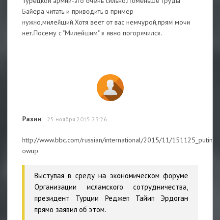
Турецкой армии-это очень сильно.Поменьше труды
Байера читать и приводить в пример
нужно,милейший.Хотя веет от вас немчурой,прям мочи
нет.Посему с "Милейшим" я явно погорячился.
Разин
25 ноября 2015 23:26
http://www.bbc.com/russian/international/2015/11/151125_putin_
owup
Выступая в среду на экономическом форуме
Организации исламского сотрудничества,
президент Турции Реджеп Тайип Эрдоган
прямо заявил об этом.