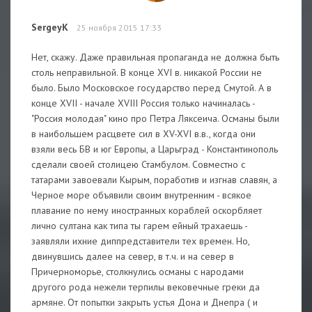
SergeyK
25 ноября 2015 17:33
Нет, скажу. Даже правильная пропаганда не должна быть
столь неправильной. В конце XVI в. никакой России не
было. Было Московское государство перед Смутой. А в
конце XVII - начале XVIII Россия только начиналась -
"Россия молодая" кино про Петра Ляксеича. Османы были
в наибольшем расцвете сил в XV-XVI в.в., когда они
взяли весь БВ и юг Европы, а Царьград - Константинополь
сделали своей столицею Стамбулом. Совместно с
татарами завоевали Кырым, поработив и изгнав славян, а
Черное море объявили своим внутренним - всякое
плавание по нему иностранных кораблей оскорбляет
лично султана как типа ты гарем ейный трахаешь -
заявляли ихние диппредставители тех времен. Но,
двинувшись далее на север, в т.ч. и на север в
Причерноморье, столкнулись османы с народами
другого рода нежели терпилы вековечные греки да
армяне. От попытки закрыть устья Дона и Днепра ( и