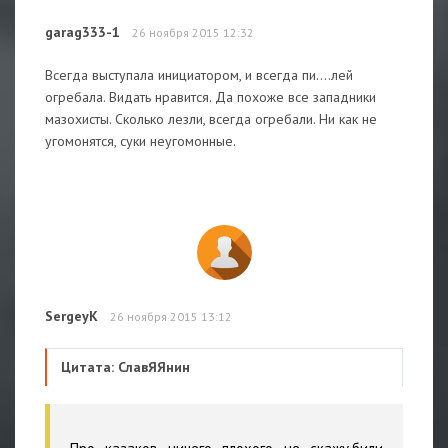
garag333-1
26 ноября 2015 12:32
Всегда выступала инициатором, и всегда пи....лей
огребала. Видать нравится. Да похоже все западники
мазохисты. Сколько лезли, всегда огребали. Ни как не
угомонятся, суки неугомонные.
SergeyK
26 ноября 2015 13:12
Цитата: СлавЯЯнин