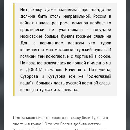
Нет, скажу. Даже правильная пропаганда не
должна быть столь неправильной. Россия в
войнах начала разгрома османов вообще-то
практически не участвовала - государи
московские больше бумаги грозные слали на
Дон с порицанием казакам что турок
кошмарят и мир московско-турский рушат. И
полякам тем помогают, и с Хортицей в союзе.
Но позднее включилась по полной и именно мы
и ДОБИЛИ османов. Начиная с Потемкина,
Суворова и Кутузова (он же "одноглазый
паша") - большая часть русской военной славы,
верно, на турках и завоевана.
Про казаков ничего плохого не скажу,били Турка и в
хвост ,и в гриву.НО то что Россия добила остатки