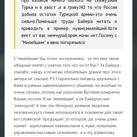
Про казаков ничего плохого не скажу,били
Турка и в хвост ,и в гриву.НО то что Россия
добила остатки Турецкой армии-это очень
сильно.Поменьше труды Байера читать и
приводить в пример нужно,милейший.Хотя
веет от вас немчурой,прям мочи нет.Посему с
"Милейшим" я явно погорячился.
С "милейшим" Вы точно погорячились - за что мне таков
обидный эпитет с учетом того что он от Вас? За Байера -
спасибо; найду и почитаю обязательно (ранее про этого
автора не слыхал). PS Старательно пытаюсь держаться с
Вами в рамках цивилизованного общения; но вообще-то
очень сложно, потому как разозлили Вы меня конкретно
Вашим постом. И не "милейшим", и не Байером или
"немчурой". А тем, что Интернет, великое творение
человеческого гения, используется в основном для такой
вот словесной "продукции", от которой, да, очень даже
пахнет - агрессивным невежеством и, хуже, попытками
управления массовым сознанием - а я эту дъяволову