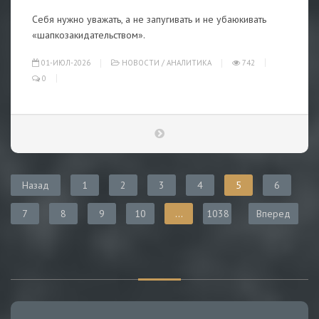
Себя нужно уважать, а не запугивать и не убаюкивать
«шапкозакидательством».
01-ИЮЛ-2026
НОВОСТИ
/
АНАЛИТИКА
742
0
Назад
1
2
3
4
5
6
7
8
9
10
...
1038
Вперед