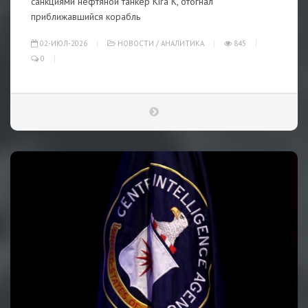
санкциями нефтяной танкер Kira K, отогнал
приближавшийся корабль
02-ИЮЛ-2026
НОВОСТИ
/
АНАЛИТИКА
845
0