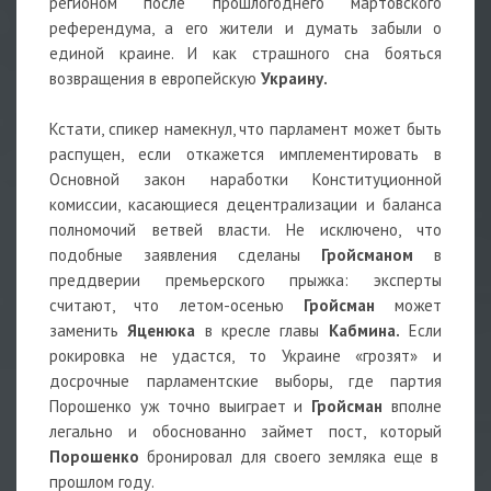
регионом после прошлогоднего мартовского
референдума, а его жители и думать забыли о
единой краине. И как страшного сна бояться
возвращения в европейскую
Украину.
Кстати, спикер намекнул, что парламент может быть
распущен, если откажется имплементировать в
Основной закон наработки Конституционной
комиссии, касающиеся децентрализации и баланса
полномочий ветвей власти. Не исключено, что
подобные заявления сделаны
Гройсманом
в
преддверии премьерского прыжка: эксперты
считают, что летом-осенью
Гройсман
может
заменить
Яценюка
в кресле главы
Кабмина.
Если
рокировка не удастся, то Украине «грозят» и
досрочные парламентские выборы, где партия
Порошенко уж точно выиграет и
Гройсман
вполне
легально и обоснованно займет пост, который
Порошенко
бронировал для своего земляка еще в
прошлом году.