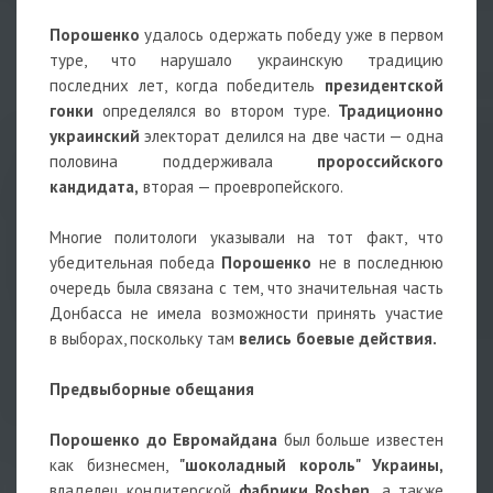
Порошенко
удалось одержать победу уже в первом
туре, что нарушало украинскую традицию
последних лет, когда победитель
президентской
гонки
определялся во втором туре.
Традиционно
украинский
электорат делился на две части — одна
половина поддерживала
пророссийского
кандидата,
вторая — проевропейского.
Многие политологи указывали на тот факт, что
убедительная победа
Порошенко
не в последнюю
очередь была связана с тем, что значительная часть
Донбасса не имела возможности принять участие
в выборах, поскольку там
велись боевые действия.
Предвыборные обещания
Порошенко до Евромайдана
был больше известен
как бизнесмен,
"шоколадный король" Украины,
владелец кондитерской
фабрики Roshen,
а также