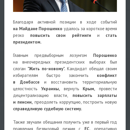
Благодаря активной позиции в ходе событий
на Майдане Порошенко
удалось за короткое время
резко
повысить свои рейтинги
и
стать
президентом.
Главным предвыборным лозунгом
Порошенко
на внеочередных президентских выборах был
слоган
"Жить по-новому".
Кандидат обещал своим
избирателям быстро закончить
конфликт
в Донбассе
и восстановить территориальную
целостность
Украины,
вернуть
Крым,
провести
децентрализацию власти,
повысить зарплаты
и пенсии,
преодолеть коррупцию, построить новую
справедливую судебную систему.
Также звучали обещания получить уже в первый год
правления безвизовый режим с
ЕС,
оперативно