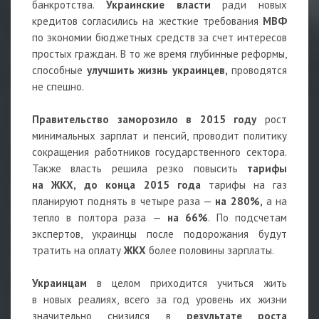
банкротства.
Украинские власти
ради новых
кредитов согласились на жесткие требования
МВФ
по экономии бюджетных средств за счет интересов
простых граждан. В то же время глубинные реформы,
способные
улучшить жизнь украинцев,
проводятся
не спешно.
Правительство заморозило в 2015 году
рост
минимальных зарплат и пенсий, проводит политику
сокращения работников государственного сектора.
Также власть решила резко повысить
тарифы
на ЖКХ,
до конца 2015 года
тарифы на газ
планируют поднять в четыре раза —
на 280%,
а на
тепло в полтора раза —
на 66%
. По подсчетам
экспертов, украинцы после подорожания будут
тратить на оплату
ЖКХ
более половины зарплаты.
Украинцам
в целом приходится учиться жить
в новых реалиях, всего за год уровень их жизни
значительно снизился в
результате роста