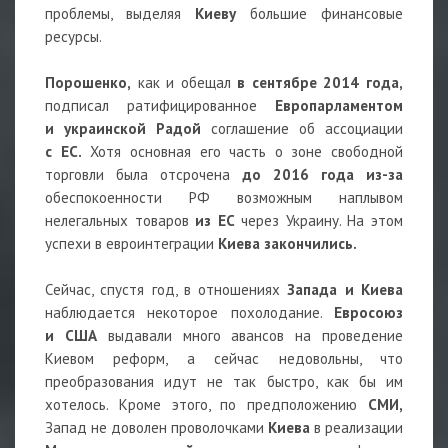
проблемы, выделяя
Киеву
большие финансовые
ресурсы.
Порошенко,
как и обещал
в сентябре 2014 года,
подписал ратифицированное
Европарламентом
и украинской Радой
соглашение об ассоциации
с ЕС.
Хотя основная его часть о зоне свободной
торговли была отсрочена
до 2016 года из-за
обеспокоенности РФ возможным наплывом
нелегальных товаров
из ЕС
через Украину. На этом
успехи в евроинтеграции
Киева закончились.
Сейчас, спустя год, в отношениях
Запада и Киева
наблюдается некоторое похолодание.
Евросоюз
и США
выдавали много авансов на проведение
Киевом реформ, а сейчас недовольны, что
преобразования идут не так быстро, как бы им
хотелось. Кроме этого, по предположению
СМИ,
Запад не доволен проволочками
Киева
в реализации