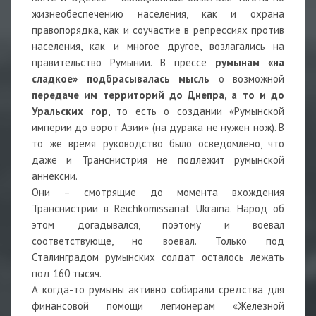
жизнеобеспечению населения, как и охрана
правопорядка, как и соучастие в репрессиях против
населения, как и многое другое, возлагались на
правительство Румынии. В прессе
румынам «на
сладкое» подбрасывалась мысль
о возможной
передаче им территорий до Днепра, а то и до
Уральских гор
, то есть о создании «Румынской
империи до ворот Азии» (на дурака не нужен нож). В
то же время руководство было осведомлено, что
даже и Транснистрия не подлежит румынской
аннексии.
Они – смотрящие до момента вхождения
Транснистрии в Reichkomissariat Ukraina. Народ об
этом догадывался, поэтому и воевал
соответствующе, но воевал. Только под
Сталинградом румынских солдат осталось лежать
под 160 тысяч.
А когда-то румыны активно собирали средства для
финансовой помощи легионерам «Железной