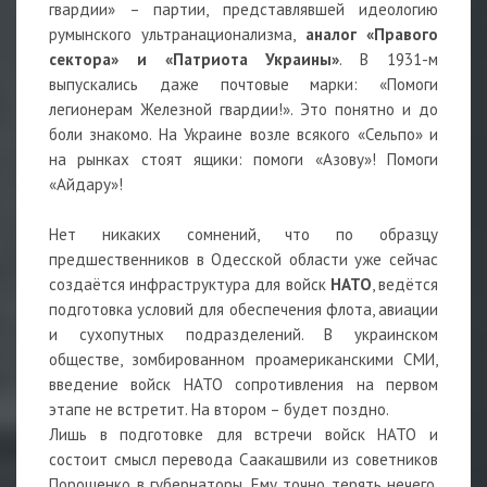
гвардии» – партии, представлявшей идеологию
румынского ультранационализма,
аналог «Правого
сектора» и «Патриота Украины»
. В 1931-м
выпускались даже почтовые марки: «Помоги
легионерам Железной гвардии!». Это понятно и до
боли знакомо. На Украине возле всякого «Сельпо» и
на рынках стоят ящики: помоги «Азову»! Помоги
«Айдару»!
Нет никаких сомнений, что по образцу
предшественников в Одесской области уже сейчас
создаётся инфраструктура для войск
НАТО
, ведётся
подготовка условий для обеспечения флота, авиации
и сухопутных подразделений. В украинском
обществе, зомбированном проамериканскими СМИ,
введение войск НАТО сопротивления на первом
этапе не встретит. На втором – будет поздно.
Лишь в подготовке для встречи войск НАТО и
состоит смысл перевода Саакашвили из советников
Порошенко в губернаторы. Ему точно терять нечего.