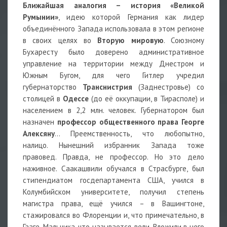
Ближайшая аналогия – история «Великой
Румынии»
, идею которой Германия как лидер
объединённого Запада использовала в этом регионе
в своих целях во
Вторую мировую
. Союзному
Бухаресту было доверено административное
управление на территории между Днестром и
Южным Бугом, для чего Гитлер учредил
губернаторство
Транснистрия
(Заднестровье) со
столицей в
Одессе
(до её оккупации, в Тирасполе) и
населением в 2,2 млн. человек. Губернатором был
назначен
профессор общественного права Георге
Алексяну
… Преемственность, что любопытно,
налицо. Нынешний избранник Запада тоже
правовед. Правда, не профессор. Но это дело
наживное. Саакашвили обучался в Страсбурге, был
стипендиатом госдепартамента США, учился в
Колумбийском университете, получил степень
магистра права, ещё учился – в Вашингтоне,
стажировался во Флоренции и, что примечательно, в
Гааге. Мальчика, что называется, вели. Вложили в него