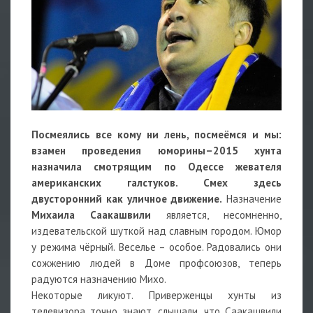
Посмеялись все кому ни лень, посмеёмся и мы:
взамен проведения юморины–2015 хунта
назначила смотрящим по Одессе жевателя
американских галстуков. Смех здесь
двусторонний как уличное движение.
Назначение
Михаила Саакашвили
является, несомненно,
издевательской шуткой над славным городом. Юмор
у режима чёрный. Веселье – особое. Радовались они
сожжению людей в Доме профсоюзов, теперь
радуются назначению Михо.
Некоторые ликуют. Приверженцы хунты из
телевизора точно знают, слышали, что Саакашвили