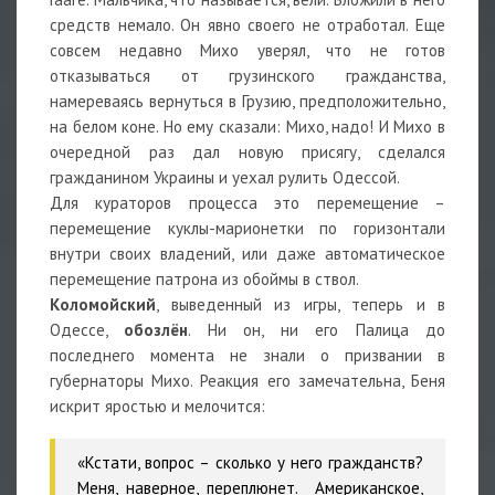
средств немало. Он явно своего не отработал. Еще
совсем недавно Михо уверял, что не готов
отказываться от грузинского гражданства,
намереваясь вернуться в Грузию, предположительно,
на белом коне. Но ему сказали: Михо, надо! И Михо в
очередной раз дал новую присягу, сделался
гражданином Украины и уехал рулить Одессой.
Для кураторов процесса это перемещение –
перемещение куклы-марионетки по горизонтали
внутри своих владений, или даже автоматическое
перемещение патрона из обоймы в ствол.
Коломойский
, выведенный из игры, теперь и в
Одессе,
обозлён
. Ни он, ни его Палица до
последнего момента не знали о призвании в
губернаторы Михо. Реакция его замечательна, Беня
искрит яростью и мелочится:
«Кстати, вопрос – сколько у него гражданств?
Меня, наверное, переплюнет. Американское,