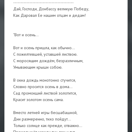
-----------------------------------------
Дай, Господи, Донбассу великую Победу,
Как Даровал Ее нашим отцам и дедам!
"Вот и осень...
Вот и осень пришла, как обычно...
С пожелтевшей, уставшей листвою.
С моросящим дождём, безразличным,
Умывающим крыши собою.
В окна дождь монотонно стучится,
Словно просится осень в дома...
Сад промокший листвой золотится,
Красит золотом осень сама.
Вместо летней игры бесшабашной,
Дни размеренно, тихо пойдут...
Только солнце как прежде, отважно...
Промелькнёт между туч, там и тут.