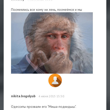
Посмеялись все кому ни лень, посмеёмся и мы
nikita.bogolyub
4 июня 2015 15:50
Одесситы прозвали его "Миша-подкидыш".