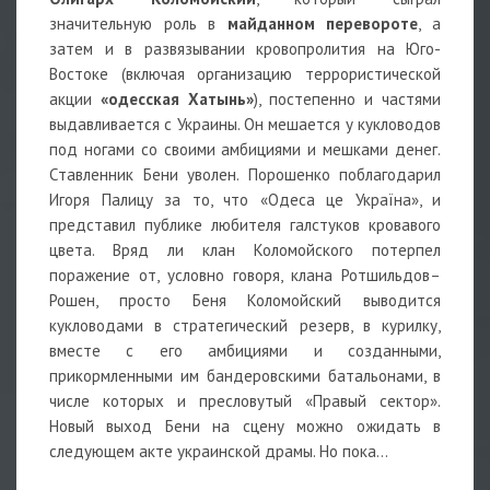
значительную роль в
майданном перевороте
, а
затем и в развязывании кровопролития на Юго-
Востоке (включая организацию террористической
акции
«одесская Хатынь»
), постепенно и частями
выдавливается с Украины. Он мешается у кукловодов
под ногами со своими амбициями и мешками денег.
Ставленник Бени уволен. Порошенко поблагодарил
Игоря Палицу за то, что «Одеса це Україна», и
представил публике любителя галстуков кровавого
цвета. Вряд ли клан Коломойского потерпел
поражение от, условно говоря, клана Ротшильдов–
Рошен, просто Беня Коломойский выводится
кукловодами в стратегический резерв, в курилку,
вместе с его амбициями и созданными,
прикормленными им бандеровскими батальонами, в
числе которых и пресловутый «Правый сектор».
Новый выход Бени на сцену можно ожидать в
следующем акте украинской драмы. Но пока…