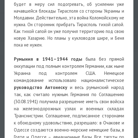
будет в меру сил подогревать, об усилении уже
начавшейся блокады Тирасполя со стороны Украины и
Молдавии. Действительно, эта война Коломойскому не
нужна. Он сторонник прибрать Тирасполь тихой сапой.
Как тихой сапой он уже получил территорию под свою
новую Хазарию. Но планы у кукловодов шире, и Беня
пока не нужен.
Румыния в 1941–1944 годы
была без прямой
оккупации под полным контролем Германии, как ныне
Украина под контролем США. Немецкое
командование использовало националистическое
руководство Антонеску
и весь румынский народ
так, как считало нужным. Германия по Соглашению
(30.08.1941) получила разрешение иметь свои войска
на железнодорожных узлах и военных складах
Транснистрии. Соглашение, подписанное сторонами
к обоюдному удовольствию, разрешало: в Очакове и
Одессе создаются военно-морские немецкие базы, в
Голте и Одессе – авиационные базы. Все тяготы по