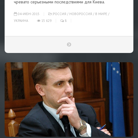
чревато серьезными последствиями для Киева.
04-ИЮН-2015
РОССИЯ
/
НОВОРОССИЯ
/
В МИРЕ
/
УКРАИНА
15 629
8