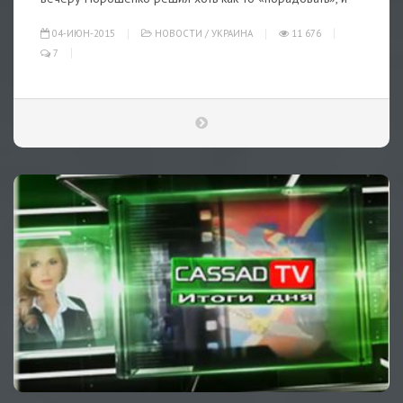
04-ИЮН-2015
НОВОСТИ
/
УКРАИНА
11 676
7