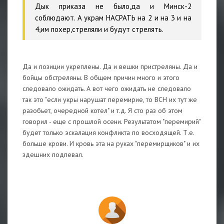
Дык приказа не было,да и Минск-2
соблюдают. А украм НАСРАТЬ на 2 и на 3 и на
4,им похер,стреляли и будут стрелять.
Да и позиции укреплены. Да и вешки пристреляны. Да и
бойцы обстреляны. В общем причин много и этого
следовало ожидать. А вот чего ожидать не следовало
так это "если укры нарушат перемирие, то ВСН их тут же
разобьет, очередной котел" и т.д. Я сто раз об этом
говорил - еще с прошлой осени. Результатом "перемирий"
будет только эскалация конфликта по восходящей. Т.е.
больше крови. И кровь эта на руках "перемирщиков" и их
здешних подпевал.