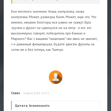
Бои местного значения. Атака, контратака, снова
контратака. Может, разведка боем. Может, еще что. Что
именно, никакие блоггеры все равно не скажут.
Гора
трупов и фронт не сдвинулся ни на метр
- и кто это
высокомерно говорит, победитель при Каннах и
Маренго? Ваc с вашими "талантами" там явно не хватает,
г-н диванный фильмаршал, будете двигать фронты на
сотни км и без потерь, как Тымчук.
Севас
4 июня 2015 21:57
Цитата: bronenosets