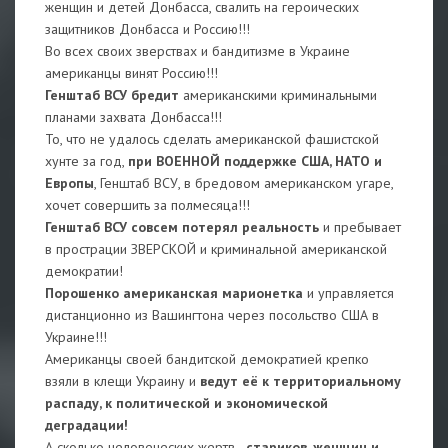
женщин и детей Донбасса, свалить на героических
защитников Донбасса и Россию!!!
Во всех своих зверствах и бандитизме в Украине
американцы винят Россию!!!
Генштаб ВСУ бредит
американскими криминальными
планами захвата Донбасса!!!
То, что не удалось сделать американской фашистской
хунте за год,
при ВОЕННОЙ поддержке США, НАТО и
Европы
, Генштаб ВСУ, в бредовом американском угаре,
хочет совершить за полмесяца!!!
Генштаб ВСУ совсем потерял реальность
и пребывает
в прострации ЗВЕРСКОЙ и криминальной американской
демократии!
Порошенко американская марионетка
и управляется
дистанционно из Вашингтона через посольство США в
Украине!!!
Американцы своей бандитской демократией крепко
взяли в клещи Украину и
ведут её к территориальному
распаду, к политической и экономической
деградации!
А сколько человеческих жертв -
стариков, женщин и