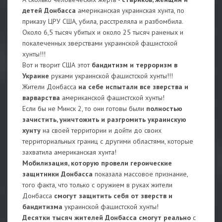
детей Донбасса
американская украинская хунта, по
приказу ЦРУ США, убила, расстреляла и разбомбила.
Около 6,5 тысяч убитых и около 25 тысяч раненых и
покалеченных зверствами украинской фашистской
хунты!!!
Вот и творит США этот
бандитизм и терроризм в
Украине
руками украинской фашистской хунты!!!
Жители Донбасса
на себе испытали все зверства и
варварства
американской фашистской хунты!
Если бы не Минск 2, то они готовы были
полностью
зачистить, уничтожить и разгромить украинскую
хунту
на своей территории и дойти до своих
территориальных границ с другими областями, которые
захватила американская хунта!
Мобилизация, которую провели героические
защитники Донбасса
показала массовое признание,
того факта, что только с оружием в руках жители
Донбасса
смогут защитить себя от зверств и
бандитизма
украинской фашистской хунты!
Десятки тысяч жителей Донбасса смогут реально
с