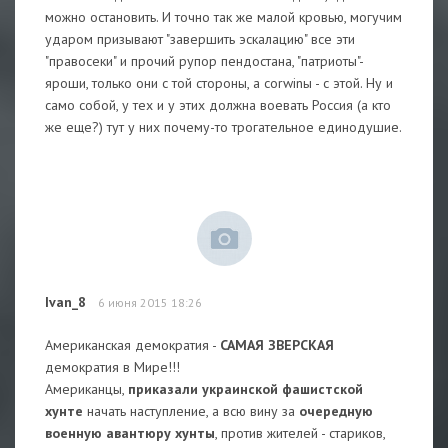
можно остановить. И точно так же малой кровью, могучим
ударом призывают "завершить эскалацию" все эти
"правосеки" и прочий рупор пендостана, "патриоты"-
яроши, только они с той стороны, а corwinы - с этой. Ну и
само собой, у тех и у этих должна воевать Россия (а кто
же еще?) тут у них почему-то трогательное единодушие.
Ivan_8
6 июня 2015 18:26
Американская демократия -
САМАЯ ЗВЕРСКАЯ
демократия в Мире!!!
Американцы,
приказали украинской фашистской
хунте
начать наступление, а всю вину за
очередную
военную авантюру хунты
, против жителей - стариков,