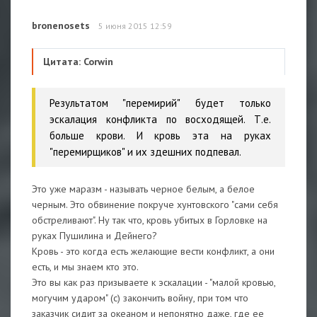
bronenosets
5 июня 2015 12:59
Цитата: Corwin
Результатом "перемирий" будет только
эскалация конфликта по восходящей. Т.е.
больше крови. И кровь эта на руках
"перемирщиков" и их здешних подпевал.
Это уже маразм - называть черное белым, а белое
черным. Это обвинение покруче хунтовского "сами себя
обстреливают". Ну так что, кровь убитых в Горловке на
руках Пушилина и Дейнего?
Кровь - это когда есть желающие вести конфликт, а они
есть, и мы знаем кто это.
Это вы как раз призываете к эскалации - "малой кровью,
могучим ударом" (с) закончить войну, при том что
заказчик сидит за океаном и непонятно даже, где ее