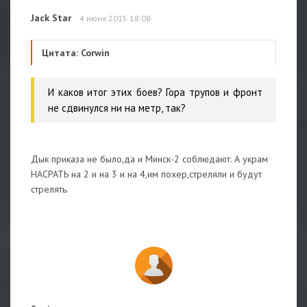
Jack Star
4 июня 2015 18:08
Цитата: Corwin
И каков итог этих боев? Гора трупов и фронт
не сдвинулся ни на метр, так?
Дык приказа не было,да и Минск-2 соблюдают. А украм
НАСРАТЬ на 2 и на 3 и на 4,им похер,стреляли и будут
стрелять.