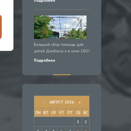
Подробнее
Большой сбор помощи для
детей Донбасса и в зоне СВО!
Подробнее
«
АВГУСТ 2026 »
ПН
ВТ
СР
ЧТ
ПТ
СБ
ВС
1
2