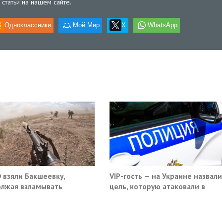
статьи на нашем сайте.
Одноклассники
Мой Мир
X
WhatsApp
 взяли Бакшеевку,
VIP-гость — на Украине назвали
лжая взламывать
цель, которую атаковали в
ну ВСУ в Харьковской
московском кафе
ти