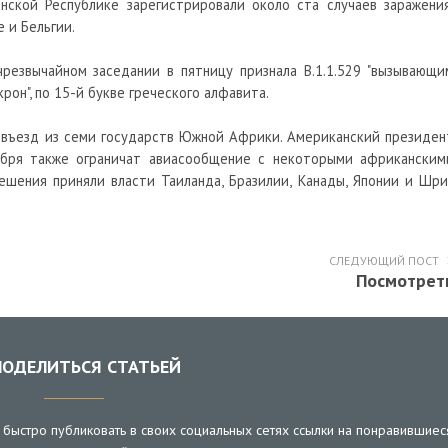
ской Республике зарегистрировали около ста случаев заражения
е и Бельгии.
чрезвычайном заседании в пятницу признала B.1.1.529 "вызывающи
рон", по 15-й букве греческого алфавита.
а въезд из семи государств Южной Африки. Американский президен
бря также ограничат авиасообщение с некоторыми африканским
ешения приняли власти Таиланда, Бразилии, Канады, Японии и Шри
СЛЕДУЮЩИЙ ПОСТ
Посмотрет
ОДЕЛИТЬСЯ СТАТЬЕЙ
быстро публиковать в своих социальных сетях ссылки на понравившиес