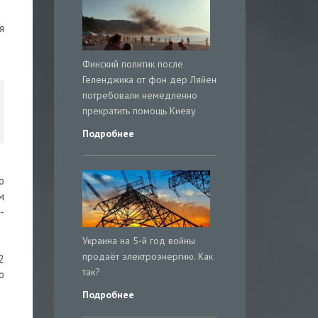
я
Финский политик после
Геленджика от фон дер Ляйен
потребовали немедленно
прекратить помощь Киеву
Подробнее
о
м
-
Украина на 5-й год войны
продаёт электроэнергию. Как
2
так?
о
Подробнее