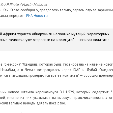
 © AP Photo / Martin Meissner
н Кай Клозе сообщил о, предположительно, первом случае заражени
мании, передает
РИА Новости
.
й Африки туриста обнаружили несколько мутаций, характерных
зные, человека уже отправили на изоляцию", — написал политик в
 "омикрона". "Женщина, которая была тестирована на наличие новог
в Намибии, а в Чехию возвращалась через ЮАР и Дубай. Ожидае
дится в изоляции, проверяются все ее контакты", — сообщил премьер
нии нового штамма коронавируса B.1.1.529, который содержит 3
ей, многие из них указывают на высокую трансмиссивность этог
окончательные выводы делать пока рано.