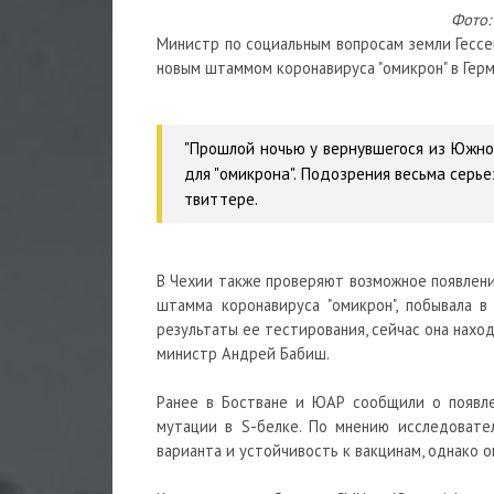
Фото:
Министр по социальным вопросам земли Гессе
новым штаммом коронавируса "омикрон" в Гер
"Прошлой ночью у вернувшегося из Южно
для "омикрона". Подозрения весьма серье
твиттере.
В Чехии также проверяют возможное появление
штамма коронавируса "омикрон", побывала 
результаты ее тестирования, сейчас она нахо
министр Андрей Бабиш.
Ранее в Бостване и ЮАР сообщили о появле
мутации в S-белке. По мнению исследовател
варианта и устойчивость к вакцинам, однако 