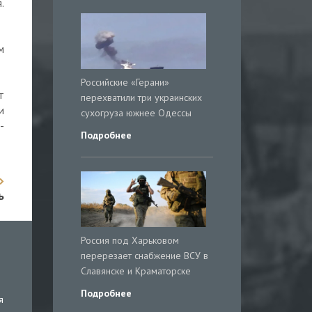
.
м
Российские «Герани»
т
перехватили три украинских
и
сухогруза южнее Одессы
-
Подробнее
ь
Россия под Харьковом
перерезает снабжение ВСУ в
Славянске и Краматорске
Подробнее
я