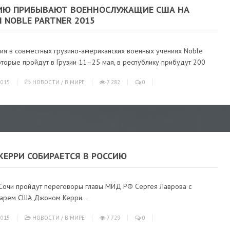
ЗИЮ ПРИБЫВАЮТ ВОЕННОСЛУЖАЩИЕ США НА
 NOBLE PARTNER 2015
тия в совместных грузино-американских военных учениях Noble
которые пройдут в Грузии 11–25 мая, в республику прибудут 200
015
НОВОСТИ
/
В МИРЕ
7 282
0
КЕРРИ СОБИРАЕТСЯ В РОССИЮ
 Сочи пройдут переговоры главы МИД РФ Сергея Лаврова с
тарем США Джоном Керри...
015
НОВОСТИ
/
В МИРЕ
7 729
0