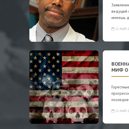
Заявлени
ведущий 
имеешь д
11-МАЙ-2
ВОЕНН
МИФ О
Горестны
прогресс
последне
11-МАЙ-2