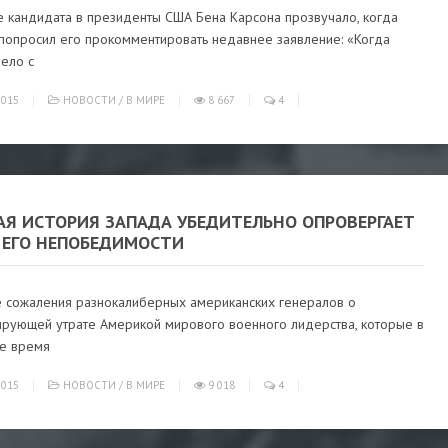
е кандидата в президенты США Бена Карсона прозвучало, когда
попросил его прокомментировать недавнее заявление: «Когда
ело с
015
НОВОСТИ
/
В МИРЕ
8 667
4
АЯ ИСТОРИЯ ЗАПАДА УБЕДИТЕЛЬНО ОПРОВЕРГАЕТ
 ЕГО НЕПОБЕДИМОСТИ
е сожаления разнокалиберных американских генералов о
ирующей утрате Америкой мирового военного лидерства, которые в
е время
015
НОВОСТИ
/
В МИРЕ
9 018
4