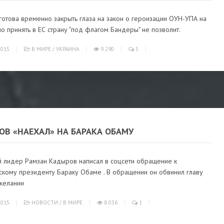
отова временно закрыть глаза на закон о героизации ОУН-УПА на
но принять в ЕС страну "под флагом Бандеры" не позволит.
015
В МИРЕ
/
УКРАИНА
9 290
5
ОВ «НАЕХАЛ» НА БАРАКА ОБАМУ
й лидер Рамзан Кадыров написал в соцсети обращение к
скому президенту Бараку Обаме . В обращении он обвинил главу
желании
015
НОВОСТИ
/
В МИРЕ
8 036
1