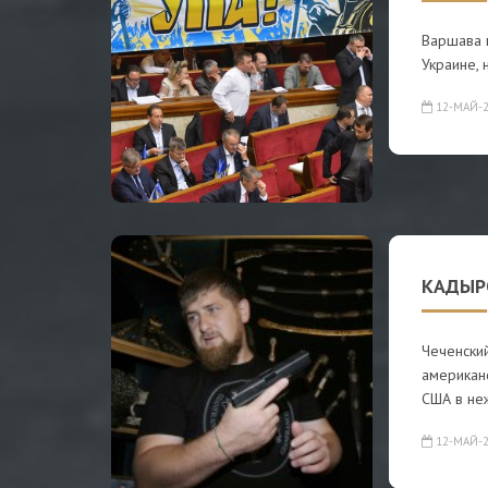
Варшава г
Украине, 
12-МАЙ-2
КАДЫР
Чеченски
американ
США в не
12-МАЙ-2