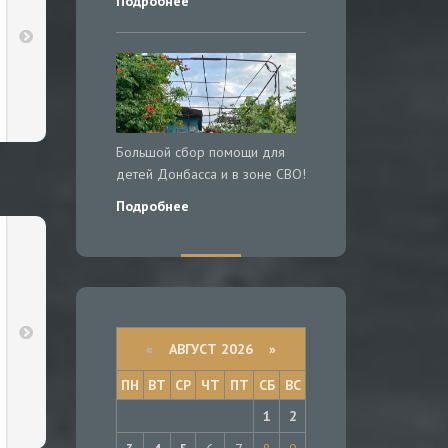
Подробнее
Большой сбор помощи для
детей Донбасса и в зоне СВО!
Подробнее
«
АВГУСТ 2026 »
ПН
ВТ
СР
ЧТ
ПТ
СБ
ВС
1
2