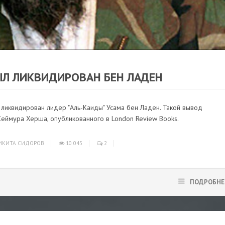
НОВОСТИ
/
В МИРЕ
БЫЛ ЛИКВИДИРОВАН БЕН ЛАДЕН
л ликвидирован лидер "Аль-Каиды" Усама бен Ладен. Такой вывод
Сеймура Херша, опубликованного в London Review Books.
КИТА СИДОРОВ
10 045
2
ПОДРОБНЕ