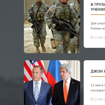
В ГРУ
УЧЕНИЯ
Для учас
Partner, 
12-МАЙ-2
ДЖОН 
12 мая в
госсекре
12-МАЙ-2