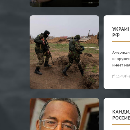
УКРАИН
РФ
Американс
вооружен
имеет ма
11-МАЙ-2
КАНДИ
РОССИ